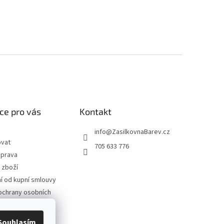
ce pro vás
Kontakt
info
@
ZasilkovnaBarev.cz
ovat
705 633 776
oprava
 zboží
 od kupní smlouvy
ochrany osobních
podmínky
Souhlasím