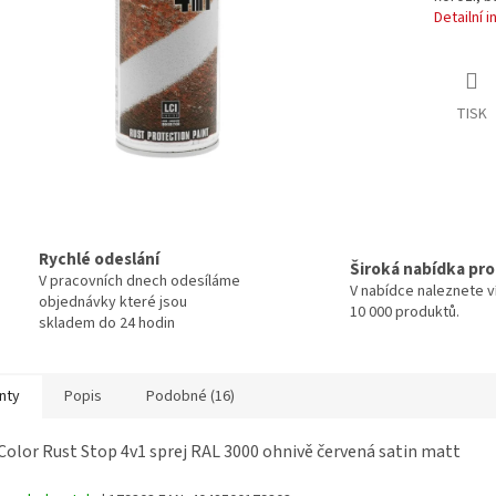
Detailní 
TISK
Rychlé odeslání
Široká nabídka pr
V pracovních dnech odesíláme
V nabídce naleznete v
objednávky které jsou
10 000 produktů.
skladem do 24 hodin
nty
Popis
Podobné (16)
Color Rust Stop 4v1 sprej RAL 3000 ohnivě červená satin matt
l