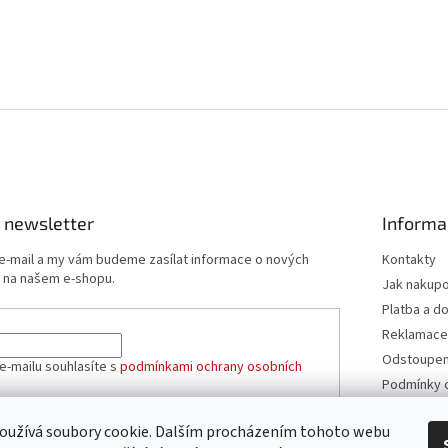
 newsletter
Informa
 e-mail a my vám budeme zasílat informace o nových
Kontakty
 na našem e-shopu.
Jak nakup
Platba a d
Reklamace
Odstoupení
e-mailu souhlasíte s
podmínkami ochrany osobních
Podmínky 
údajů
Obchodní 
oužívá soubory cookie. Dalším procházením tohoto webu
ÁSIT SE