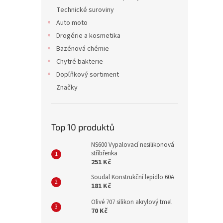
Technické suroviny
Auto moto
Drogérie a kosmetika
Bazénová chémie
Chytré bakterie
Dopľňkový sortiment
Značky
Top 10 produktů
NS600 Vypalovací nesilikonová
stříbřenka
251 Kč
Soudal Konstrukční lepidlo 60A
181 Kč
Olivé 707 silikon akrylový tmel
70 Kč