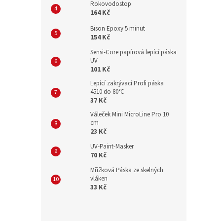
Rokovodostop
164 Kč
Bison Epoxy 5 minut
154 Kč
Sensi-Core papírová lepící páska
UV
101 Kč
Lepící zakrývací Profi páska
4510 do 80°C
37 Kč
Váleček Mini MicroLine Pro 10
cm
23 Kč
UV-Paint-Masker
70 Kč
Mřížková Páska ze skelných
vláken
33 Kč