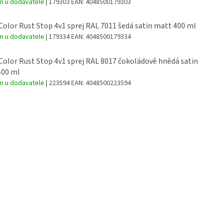
m u dodavatele
| 179303
EAN:
4048500179303
Color Rust Stop 4v1 sprej RAL 7011 šedá satin matt 400 ml
m u dodavatele
| 179334
EAN:
4048500179334
Color Rust Stop 4v1 sprej RAL 8017 čokoládově hnědá satin
400 ml
m u dodavatele
| 223594
EAN:
4048500223594