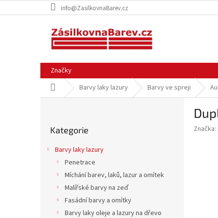
Přejít
info@ZasilkovnaBarev.cz
na
obsah
Značky
Domů
Barvy laky lazury
Barvy ve spreji
Au
P
Dupl
o
Přeskočit
s
Značka:
Kategorie
kategorie
t
r
Barvy laky lazury
a
Penetrace
n
Míchání barev, laků, lazur a omítek
n
í
Malířské barvy na zeď
p
Fasádní barvy a omítky
a
Barvy laky oleje a lazury na dřevo