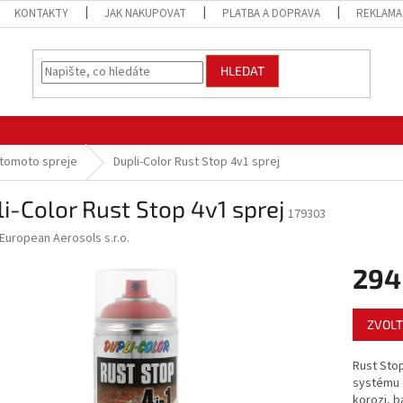
KONTAKTY
JAK NAKUPOVAT
PLATBA A DOPRAVA
REKLAMA
HLEDAT
tomoto spreje
Dupli-Color Rust Stop 4v1 sprej
i-Color Rust Stop 4v1 sprej
179303
European Aerosols s.r.o.
294
Měrná
ZVOLT
cena:
Rust Stop
systému e
korozi, b