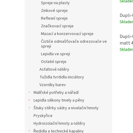
Sklade
Spreje na plasty
Zinkové spreje
Dupli-
Reflexní spreje
Sklade
Značkovací spreje
Mazací a konzervovací spreje
Dupli-
Čističe odmašťovače odrezovače ve
matt 
spreji
Sklade
Lepidla ve spreji
Ostatní spreje
Asfaltové nátěry
Tužidla tvrdidla iniciátory
Vzorníky barev
Malířské potřeby a nářadí
Lepidla silikony tmely a pěny
Štuky stěrky sádry a nivelační hmoty
Pryskyřice
Hydroizolační hmoty a nátěry
Ředidla a technické kapaliny