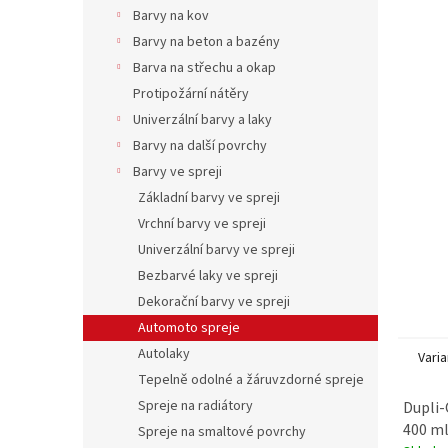
n
Barvy na kov
e
Barvy na beton a bazény
l
Barva na střechu a okap
Protipožární nátěry
Univerzální barvy a laky
Barvy na další povrchy
Barvy ve spreji
Základní barvy ve spreji
Vrchní barvy ve spreji
Univerzální barvy ve spreji
Bezbarvé laky ve spreji
Dekorační barvy ve spreji
Automoto spreje
Autolaky
Varia
Tepelně odolné a žáruvzdorné spreje
Spreje na radiátory
Dupli-
400 m
Spreje na smaltové povrchy