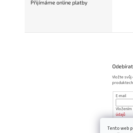
Přijímáme online platby
Z
á
p
a
t
Odebírat
í
Vložte svůj
produktech
E-mail
Vložením 
údajů
Tento web p
PŘIHL