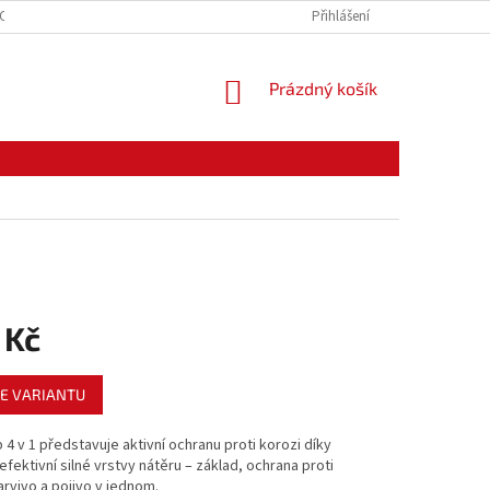
CE ZBOŽÍ
ODSTOUPENÍ OD KUPNÍ SMLOUVY
Přihlášení
PODMÍNKY OCHRANY O
NÁKUPNÍ
Prázdný košík
KOŠÍK
 Kč
E VARIANTU
 4 v 1 představuje aktivní ochranu proti korozi díky
fektivní silné vrstvy nátěru – základ, ochrana proti
arvivo a pojivo v jednom.