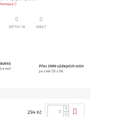
informace
ZEPTAT SE
SDÍLET
oduktů
Přes 3000 výdejních míst
íce než
po celé ČR a SR
Do košíku
294 Kč