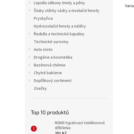
Lepidla silikony tmely a pěny
Varia
Štuky stěrky sádry a nivelační hmoty
Pryskyřice
Hydroizolační hmoty a nátěry
Ředidla a technické kapaliny
Technické suroviny
Auto moto
Drogérie a kosmetika
Bazénová chémie
Chytré bakterie
Dopľňkový sortiment
Značky
Top 10 produktů
NS600 Vypalovací nesilikonová
stříbřenka
251 Kč