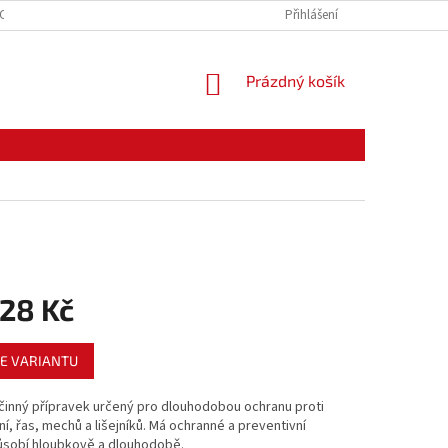
CE ZBOŽÍ
ODSTOUPENÍ OD KUPNÍ SMLOUVY
Přihlášení
PODMÍNKY OCHRANY O
NÁKUPNÍ
Prázdný košík
KOŠÍK
128 Kč
E VARIANTU
činný přípravek určený pro dlouhodobou ochranu proti
sní, řas, mechů a lišejníků. Má ochranné a preventivní
Působí hloubkově a dlouhodobě.