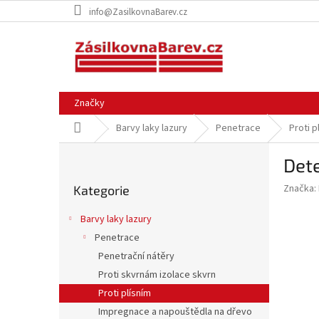
Přejít
info@ZasilkovnaBarev.cz
na
obsah
Značky
Domů
Barvy laky lazury
Penetrace
Proti p
P
Det
o
Přeskočit
s
Značka:
Kategorie
kategorie
t
r
Barvy laky lazury
a
Penetrace
n
Penetrační nátěry
n
í
Proti skvrnám izolace skvrn
p
Proti plísním
a
Impregnace a napouštědla na dřevo