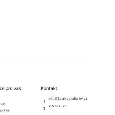
ce pro vás
Kontakt
info
@
ZasilkovnaBarev.cz
ovat
705 633 776
oprava