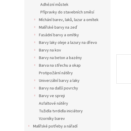
n
Adhézní můstek
e
Přípravky do stavebních směsí
l
Míchání barev, laků, lazur a omítek
Malířské barvy na zeď
Fasádní barvy a omítky
Barvy laky oleje a lazury na dřevo
Barvy na kov
Barvy na beton a bazény
Barva na střechu a okap
Protipožární nátěry
Univerzální barvy a laky
Barvy na další povrchy
Barvy ve spreji
Asfaltové nátěry
Tužidla tvrdidla iniciátory
Vzorníky barev
Malířské potřeby a nářadí