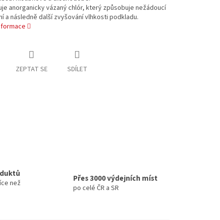
je anorganicky vázaný chlór, který způsobuje nežádoucí
í a následně další zvyšování vlhkosti podkladu.
informace
ZEPTAT SE
SDÍLET
oduktů
Přes 3000 výdejních míst
íce než
po celé ČR a SR