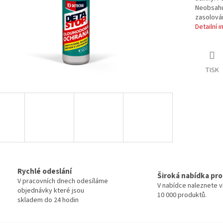
Neobsahu
zasolován
Detailní 
TISK
Rychlé odeslání
Široká nabídka pr
V pracovních dnech odesíláme
V nabídce naleznete v
objednávky které jsou
10 000 produktů.
skladem do 24 hodin