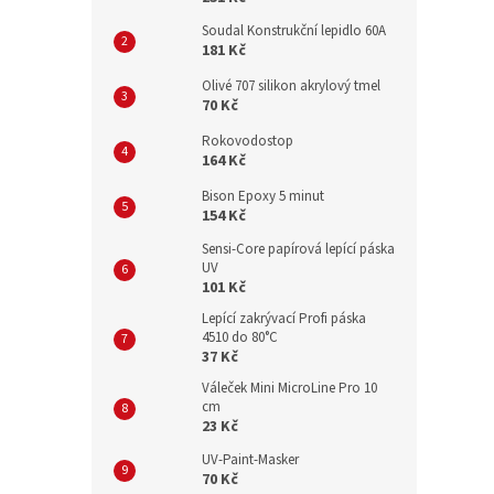
Soudal Konstrukční lepidlo 60A
181 Kč
Olivé 707 silikon akrylový tmel
70 Kč
Rokovodostop
164 Kč
Bison Epoxy 5 minut
154 Kč
Sensi-Core papírová lepící páska
UV
101 Kč
Lepící zakrývací Profi páska
4510 do 80°C
37 Kč
Váleček Mini MicroLine Pro 10
cm
23 Kč
UV-Paint-Masker
70 Kč