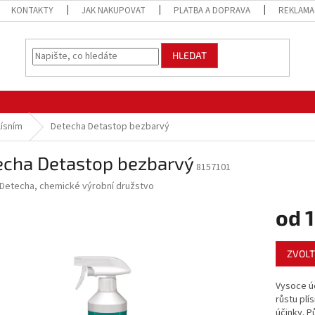
KONTAKTY
JAK NAKUPOVAT
PLATBA A DOPRAVA
REKLAMA
HLEDAT
lísním
Detecha Detastop bezbarvý
echa Detastop bezbarvý
8157101
Detecha, chemické výrobní družstvo
od
Měrná
ZVOLT
cena:
Vysoce ú
růstu plí
účinky. 