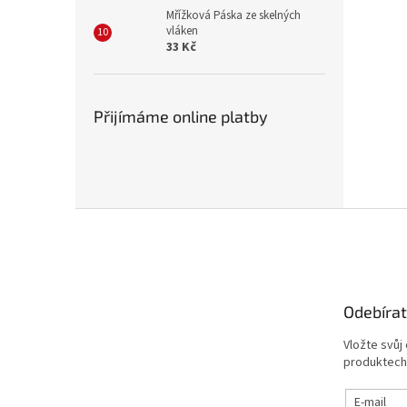
Mřížková Páska ze skelných
vláken
33 Kč
Přijímáme online platby
Z
á
p
a
t
Odebírat
í
Vložte svůj
produktech
E-mail