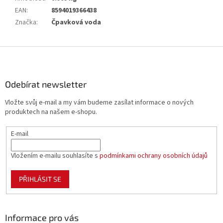
EAN
:
8594019366438
Značka
:
Čpavková voda
Z
á
p
a
Odebírat newsletter
t
Vložte svůj e-mail a my vám budeme zasílat informace o nových
í
produktech na našem e-shopu.
E-mail
Vložením e-mailu souhlasíte s
podmínkami ochrany osobních údajů
PŘIHLÁSIT SE
Informace pro vás