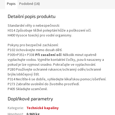
Popis
Podobné (16)
Detailní popis produktu
Standardní věty o nebezpečnosti:
H314 Způsobuje těžké poleptání kůže a poškození očí.
H400 Vysoce toxický pro vodní organismy.
Pokyny pro bezpečné zacházení:
P102 Uchovávejte mimo dosah dětí.
P305+P351+ P338
Při zasažení očí
: Několik minut opatrně
vyplachujte vodou. Vyjměte kontaktní čočky, jsou-li nasazeny a
pokud je lze vyjmout snadno. Pokračujte ve vyplachování.
P280 Používejte ochranné rukavice/ochranný oděv/ochranné
brýle/obličejový štít.
P314 Necítíte-li se dobře, vyhledejte lékařskou pomoc/ošetření.
P273 Zabraňte uvolnění do životního prostředí.
P405 Skladujte uzamčené.
Doplňkové parametry
Kategorie
:
Technické kapaliny
Hmotnost
:
0.969 kg