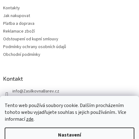
Kontakty
Jak nakupovat
Platba a doprava
Reklamace zboží
Odstoupení od kupní smlouvy
Podmínky ochrany osobních údajů
Obchodní podmínky
Kontakt
info
@
ZasilkovnaBarev.cz
705 633 776
Tento web používá soubory cookie. Dalším procházením
tohoto webu vyjadřujete souhlas s jejich používáním.. Více
informací
zde
.
Nastavení
Vytvořil Shoptet