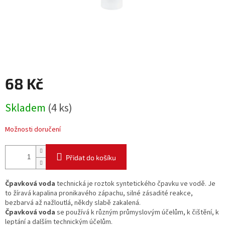
68 Kč
Měrná
Skladem
(4 ks)
cena:
Možnosti doručení
Přidat do košíku
Čpavková voda
technická je roztok syntetického čpavku ve vodě. Je
to žíravá kapalina pronikavého zápachu, silné zásadité reakce,
bezbarvá až nažloutlá, někdy slabě zakalená.
Čpavková voda
se používá k různým průmyslovým účelům, k čištění, k
leptání a dalším technickým účelům.