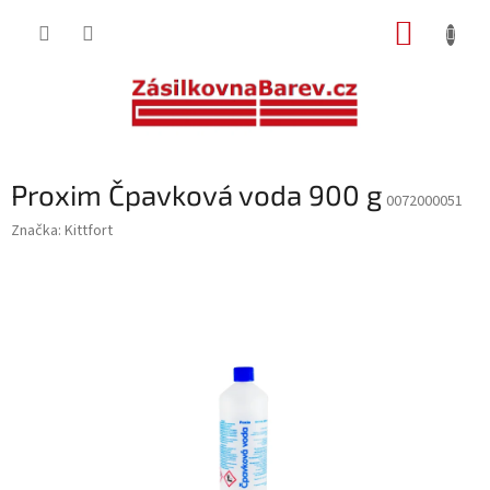
Přejít
NÁKUP
na
obsah
KOŠÍK
Proxim Čpavková voda 900 g
0072000051
Značka:
Kittfort