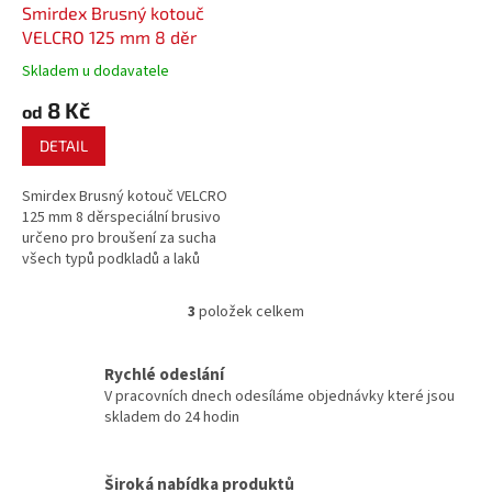
Smirdex Brusný kotouč
VELCRO 125 mm 8 děr
Skladem u dodavatele
8 Kč
od
DETAIL
Smirdex Brusný kotouč VELCRO
125 mm 8 děrspeciální brusivo
určeno pro broušení za sucha
všech typů podkladů a laků
nejen v automobilovém,
dřevozpracujícím průmyslu a ve
3
položek celkem
O
stavebnictví.
v
l
Rychlé odeslání
á
V pracovních dnech odesíláme objednávky které jsou
d
skladem do 24 hodin
a
c
í
Široká nabídka produktů
p