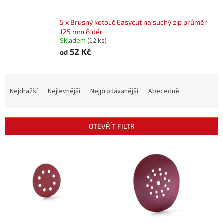
5 x Brusný kotouč Easycut na suchý zip průměr
125 mm 8 děr
Skladem
(12 ks)
52 Kč
od
Ř
a
Nejdražší
Nejlevnější
Nejprodávanější
Abecedně
z
e
n
OTEVŘÍT FILTR
í
p
V
r
ý
o
p
d
i
u
s
k
p
t
r
ů