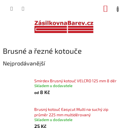
Přejít
NÁKUP
na
obsah
KOŠÍK
Brusné a řezné kotouče
Nejprodávanější
Smirdex Brusný kotouč VELCRO 125 mm 8 děr
Skladem u dodavatele
8 Kč
od
Brusný kotouč Easycut Multi na suchý zip
průměr 225 mm multiděrovaný
Skladem u dodavatele
25 Kč