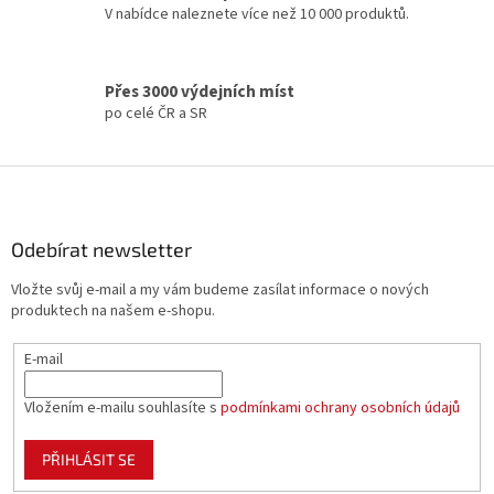
V nabídce naleznete více než 10 000 produktů.
r
v
k
y
Přes 3000 výdejních míst
v
po celé ČR a SR
ý
p
i
Z
s
á
u
p
a
Odebírat newsletter
t
Vložte svůj e-mail a my vám budeme zasílat informace o nových
í
produktech na našem e-shopu.
E-mail
Vložením e-mailu souhlasíte s
podmínkami ochrany osobních údajů
PŘIHLÁSIT SE