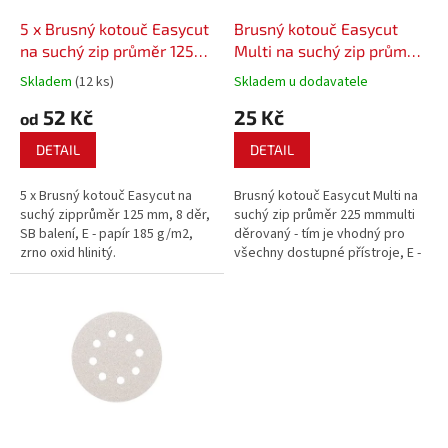
o
d
5 x Brusný kotouč Easycut
Brusný kotouč Easycut
u
na suchý zip průměr 125
Multi na suchý zip průměr
k
mm 8 děr
225 mm multiděrovaný
Skladem
(12 ks)
Skladem u dodavatele
t
52 Kč
25 Kč
ů
od
DETAIL
DETAIL
5 x Brusný kotouč Easycut na
Brusný kotouč Easycut Multi na
suchý zipprůměr 125 mm, 8 děr,
suchý zip průměr 225 mmmulti
SB balení, E - papír 185 g/m2,
děrovaný - tím je vhodný pro
zrno oxid hlinitý.
všechny dostupné přístroje, E -
papír 185 g/m2, zrno oxid hlinitý.