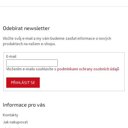
Z
á
p
a
Odebírat newsletter
t
Vložte svůj e-mail a my vám budeme zasílat informace o nových
í
produktech na našem e-shopu.
E-mail
Vložením e-mailu souhlasíte s
podmínkami ochrany osobních údajů
PŘIHLÁSIT SE
Informace pro vás
Kontakty
Jak nakupovat