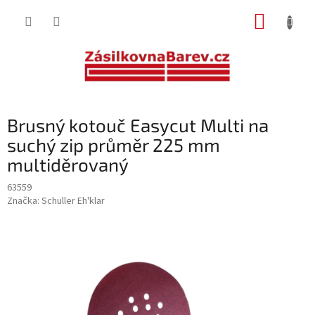
Přejít
NÁKUP
na
obsah
KOŠÍK
Brusný kotouč Easycut Multi na
suchý zip průměr 225 mm
multiděrovaný
63559
Značka:
Schuller Eh'klar