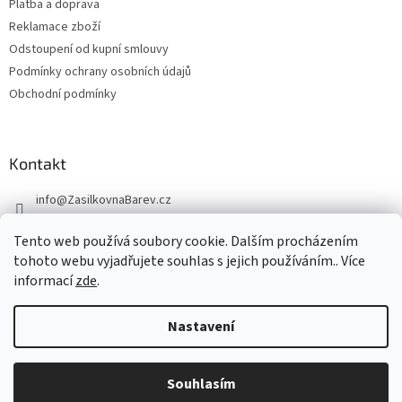
Platba a doprava
Reklamace zboží
Odstoupení od kupní smlouvy
Podmínky ochrany osobních údajů
Obchodní podmínky
Kontakt
info
@
ZasilkovnaBarev.cz
705 633 776
Tento web používá soubory cookie. Dalším procházením
tohoto webu vyjadřujete souhlas s jejich používáním.. Více
informací
zde
.
Nastavení
Vytvořil Shoptet
Souhlasím
Copyright 2026
ZasilkovnaBarev.cz
. Všechna práva vyhrazena.