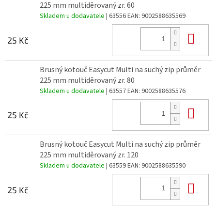
225 mm multiděrovaný zr. 60
Skladem u dodavatele
| 63556
EAN:
9002588635569
Do 
25 Kč
Brusný kotouč Easycut Multi na suchý zip průměr
225 mm multiděrovaný zr. 80
Skladem u dodavatele
| 63557
EAN:
9002588635576
Do 
25 Kč
Brusný kotouč Easycut Multi na suchý zip průměr
225 mm multiděrovaný zr. 120
Skladem u dodavatele
| 63559
EAN:
9002588635590
Do 
25 Kč