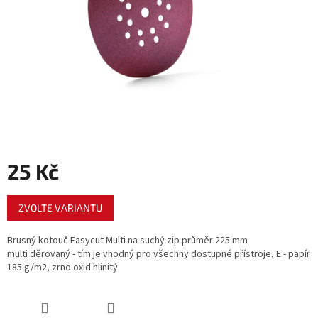
25 Kč
Měrná
ZVOLTE VARIANTU
cena:
Brusný kotouč Easycut Multi na suchý zip průměr 225 mm
multi děrovaný - tím je vhodný pro všechny dostupné přístroje, E - papír
185 g/m2, zrno oxid hlinitý.