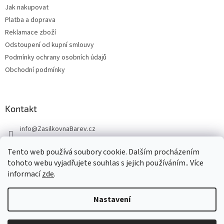
Jak nakupovat
Platba a doprava
Reklamace zboží
Odstoupení od kupní smlouvy
Podmínky ochrany osobních údajů
Obchodní podmínky
Kontakt
info
@
ZasilkovnaBarev.cz
705 633 776
Tento web používá soubory cookie. Dalším procházením
tohoto webu vyjadřujete souhlas s jejich používáním.. Více
informací
zde
.
Nastavení
Vytvořil Shoptet