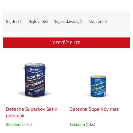
Ř
a
Nejdražší
Nejlevnější
Nejprodávanější
Abecedně
z
e
n
OTEVŘÍT FILTR
í
p
V
r
ý
o
p
d
i
u
s
k
p
t
r
ů
o
d
Detecha Superkov Satin
Detecha Superkov mat
u
pololesk
k
Skladem
(4 ks)
Skladem
(1 ks)
t