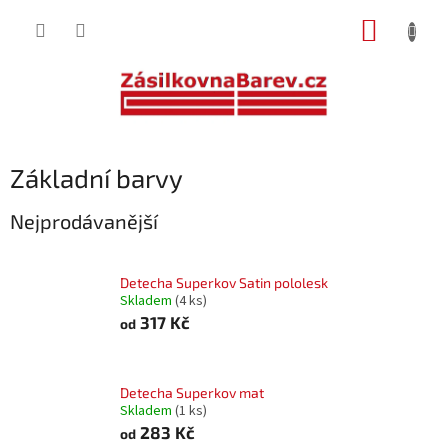
Přejít
NÁKUP
na
obsah
KOŠÍK
Základní barvy
Nejprodávanější
Detecha Superkov Satin pololesk
Skladem
(4 ks)
317 Kč
od
Detecha Superkov mat
Skladem
(1 ks)
283 Kč
od