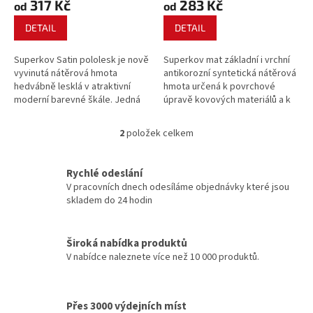
317 Kč
283 Kč
ů
od
od
DETAIL
DETAIL
Superkov Satin pololesk je nově
Superkov mat základní i vrchní
vyvinutá nátěrová hmota
antikorozní syntetická nátěrová
hedvábně lesklá v atraktivní
hmota určená k povrchové
moderní barevné škále. Jedná
úpravě kovových materiálů a k
se o základní i vrchní nátěr v
jejich účinné ochraně proti
jednom, který poskytuje kromě
vzniku koroze, vhodná na na
2
položek celkem
O
atraktivního vzhledu také
kov, plechové střešní krytiny,
v
dokonalou antikorozní ochranu.
ocelové konstrukce, okapy
l
apod.
Rychlé odeslání
á
V pracovních dnech odesíláme objednávky které jsou
d
skladem do 24 hodin
a
c
í
Široká nabídka produktů
p
V nabídce naleznete více než 10 000 produktů.
r
v
k
y
Přes 3000 výdejních míst
v