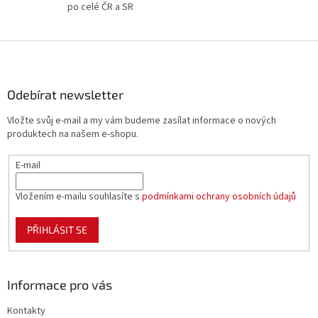
po celé ČR a SR
ý
p
i
Z
s
á
u
p
a
Odebírat newsletter
t
Vložte svůj e-mail a my vám budeme zasílat informace o nových
í
produktech na našem e-shopu.
E-mail
Vložením e-mailu souhlasíte s
podmínkami ochrany osobních údajů
PŘIHLÁSIT SE
Informace pro vás
Kontakty