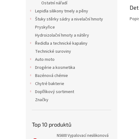
Ostatní nářadí
Det
Lepidla silikony tmely a pěny
Popi
Štuky stěrky sádry a nivelační hmoty
Pryskyřice
Hydroizolační hmoty a nátěry
Ředidla a technické kapaliny
Technické suroviny
Auto moto
Drogérie a kosmetika
Bazénová chémie
Chytré bakterie
Dopľňkový sortiment
Značky
Top 10 produktů
NS600 Vypalovací nesilikonová