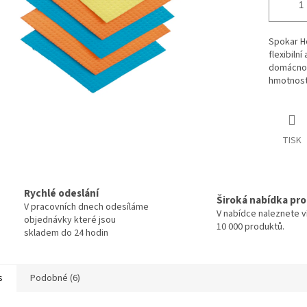
Spokar H
flexibiln
domácnost
hmotnosti
TISK
Rychlé odeslání
Široká nabídka pr
V pracovních dnech odesíláme
V nabídce naleznete v
objednávky které jsou
10 000 produktů.
skladem do 24 hodin
s
Podobné (6)