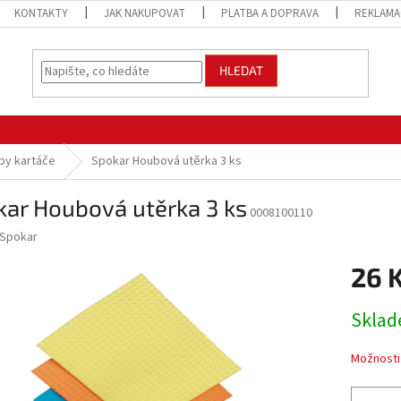
KONTAKTY
JAK NAKUPOVAT
PLATBA A DOPRAVA
REKLAMA
HLEDAT
by kartáče
Spokar Houbová utěrka 3 ks
kar Houbová utěrka 3 ks
0008100110
Spokar
26 
Měrná
Sklad
cena:
Možnosti