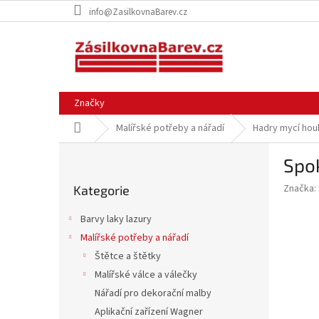
Přejít
info@ZasilkovnaBarev.cz
na
obsah
Značky
Domů
Malířské potřeby a nářadí
Hadry mycí hou
P
Spo
o
Přeskočit
s
Značka:
Kategorie
kategorie
t
r
Barvy laky lazury
a
Malířské potřeby a nářadí
n
Štětce a štětky
n
í
Malířské válce a válečky
p
Nářadí pro dekorační malby
a
Aplikační zařízení Wagner