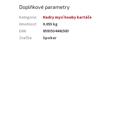
Doplňkové parametry
Kategorie
:
Hadry mycí houby kartáče
Hmotnost
:
0.055 kg
EAN
:
8593534441583
Značka
:
Spokar