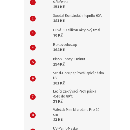
stříbřenka
251 Kč
Soudal Konstrukční lepidlo 60A
181 Kč
Olivé 707 silikon akrylový tmel
70 Kč
Rokovodostop
164 Kč
Bison Epoxy 5 minut
154 Kč
Sensi-Core papírová lepící páska
UV
101 Kč
Lepící zakrývací Profi páska
4510 do 80°C
37 Kč
Váleček Mini MicroLine Pro 10
cm
23 Kč
UV-Paint-Masker