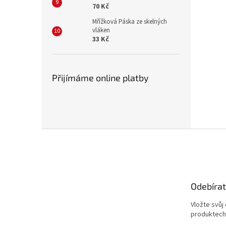
70 Kč
Mřížková Páska ze skelných
vláken
33 Kč
Přijímáme online platby
Z
á
p
a
t
Odebírat
í
Vložte svůj
produktech