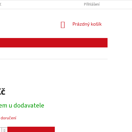
CE ZBOŽÍ
ODSTOUPENÍ OD KUPNÍ SMLOUVY
Přihlášení
PODMÍNKY OCHRANY O
NÁKUPNÍ
Prázdný košík
KOŠÍK
Kč
em u dodavatele
 doručení