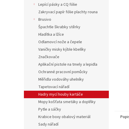
n
Lepící pásky a CQ fólie
e
Zakryvací papír fólie plachty rouna
l
Brusivo
Špachtle škrabky stěrky
Hladítka a lžíce
Odlamovcí nože a čepele
Vaničky misky kýble kbelíky
Značkovače
Aplikační pistole na tmely a lepidla
Ochranné pracovní pomůcky
Měřidla vodováhy uhelníky
Tapetovací nářadí
Hadry mycí houby kartáče
Mopy košťata smetáky a doplňky
Pytle a sáčky
Krabice boxy obalový materiál
Popi
Sady nářadí