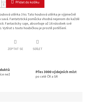
Přidat do košíku
oubová utěrka 3 ks Tato houbová utěrka je výjimečně
í a savá. Fantatstická pomůcka vhodná nejenom do každé
i. Fantasticky saje, absorbuje až 16 násobek své
. Vytírat s touto houbičkou je prostě potěšení.
ZEPTAT SE
SDÍLET
oduktů
Přes 3000 výdejních míst
íce než
po celé ČR a SR