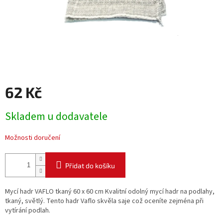
62 Kč
Měrná
Skladem u dodavatele
cena:
Možnosti doručení
Přidat do košíku
Mycí hadr VAFLO tkaný 60 x 60 cm Kvalitní odolný mycí hadr na podlahy,
tkaný, světlý. Tento hadr Vaflo skvěla saje což oceníte zejména při
vytírání podlah.