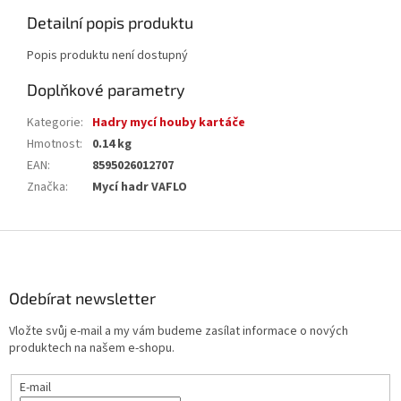
Detailní popis produktu
Popis produktu není dostupný
Doplňkové parametry
Kategorie
:
Hadry mycí houby kartáče
Hmotnost
:
0.14 kg
EAN
:
8595026012707
Značka
:
Mycí hadr VAFLO
Z
á
p
a
Odebírat newsletter
t
Vložte svůj e-mail a my vám budeme zasílat informace o nových
í
produktech na našem e-shopu.
E-mail