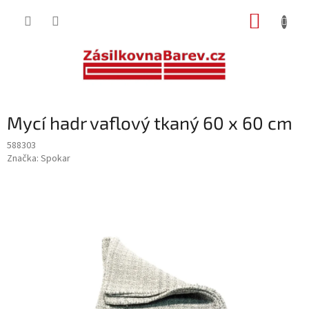
Přejít
NÁKUP
na
obsah
KOŠÍK
Mycí hadr vaflový tkaný 60 x 60 cm
588303
Značka:
Spokar