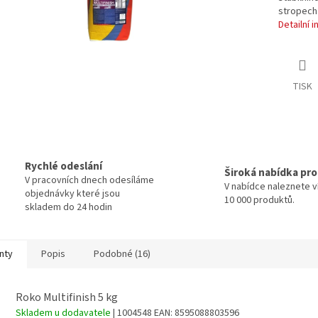
stropech 
Detailní 
TISK
Rychlé odeslání
Široká nabídka pr
V pracovních dnech odesíláme
V nabídce naleznete v
objednávky které jsou
10 000 produktů.
skladem do 24 hodin
nty
Popis
Podobné (16)
Roko Multifinish 5 kg
Skladem u dodavatele
| 1004548
EAN:
8595088803596