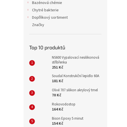
Bazénová chémie
Chytré bakterie
Dopľňkový sortiment
Značky
Top 10 produktů
NS600 Vypalovací nesilikonová
stříbřenka
251 Kč
Soudal Konstrukční lepidlo 60A
181 Kč
Olivé 707 silikon akrylový tmel
70 Kč
Rokovodostop
164 Kč
Bison Epoxy 5 minut
154 Kč