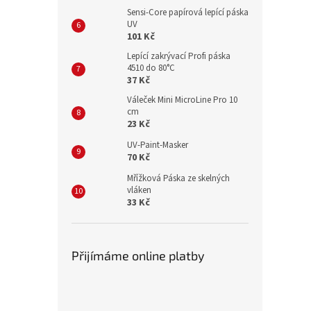
Sensi-Core papírová lepící páska
UV
101 Kč
Lepící zakrývací Profi páska
4510 do 80°C
37 Kč
Váleček Mini MicroLine Pro 10
cm
23 Kč
UV-Paint-Masker
70 Kč
Mřížková Páska ze skelných
vláken
33 Kč
Přijímáme online platby