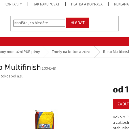
KONTAKTY
JAK NAKUPOVAT
PLATBA A DOPRAVA
REKLAMA
HLEDAT
ikony montažní PUR pěny
Tmely na beton a zdivo
Roko Multifinis
 Multifinish
1004548
Rokospol a.s.
od
Měrná
ZVOLT
cena:
Roko Mult
a zušlech
stabilníh