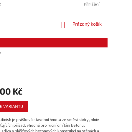
CE ZBOŽÍ
ODSTOUPENÍ OD KUPNÍ SMLOUVY
Přihlášení
PODMÍNKY OCHRANY O
NÁKUPNÍ
Prázdný košík
KOŠÍK
h
100 Kč
E VARIANTU
ifinish je prášková stavební hmota ze směsi sádry, plniv
ťujících přísad, vhodná pro ruční omítání betonu,
o zdiva a plášťových betonových konstrukcí na stěnách a