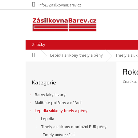
Přejít
info@ZasilkovnaBarev.cz
na
obsah
Značky
Domů
Lepidla silikony tmely a pěny
Tmely a sil
P
Roko
o
Přeskočit
s
Značka:
Kategorie
kategorie
t
r
Barvy laky lazury
a
Malířské potřeby a nářadí
n
Lepidla silikony tmely a pěny
n
í
Lepidla
p
Tmely a silikony montažní PUR pěny
a
Tmely univerzální