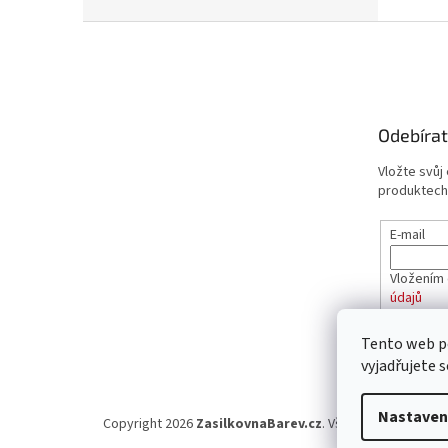
Z
á
p
a
t
Odebírat
í
Vložte svůj
produktech
E-mail
Vložením 
údajů
Tento web p
PŘIHL
vyjadřujete s
Nastaven
Copyright 2026
ZasilkovnaBarev.cz
. Všechna práva vyhr