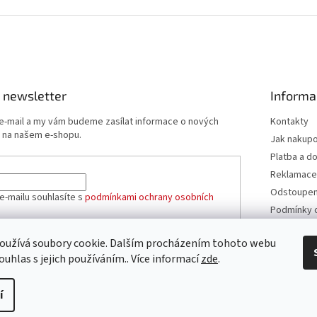
 newsletter
Informa
 e-mail a my vám budeme zasílat informace o nových
Kontakty
 na našem e-shopu.
Jak nakup
Platba a d
Reklamace
Odstoupení
e-mailu souhlasíte s
podmínkami ochrany osobních
Podmínky 
údajů
Obchodní 
oužívá soubory cookie. Dalším procházením tohoto webu
ÁSIT SE
ouhlas s jejich používáním.. Více informací
zde
.
í
azena.