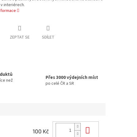
v interiérech.
informace
ZEPTAT SE
SDÍLET
oduktů
Přes 3000 výdejních míst
íce než
po celé ČR a SR
Do košíku
100 Kč