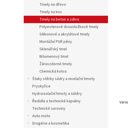
n
Tmely na dřevo
e
Tmely na kov
l
Tmely na beton a zdivo
Polyesterové dvousložkové tmely
Silikonové a akrylátové tmely
Montážní PUR pěny
Sklenářský tmel
Bitumenový tmel
Žáruvzdorné tmely
Chemická kotva
Štuky stěrky sádry a nivelační hmoty
Pryskyřice
Hydroizolační hmoty a nátěry
Ředidla a technické kapaliny
Varia
Technické suroviny
Auto moto
Drogérie a kosmetika