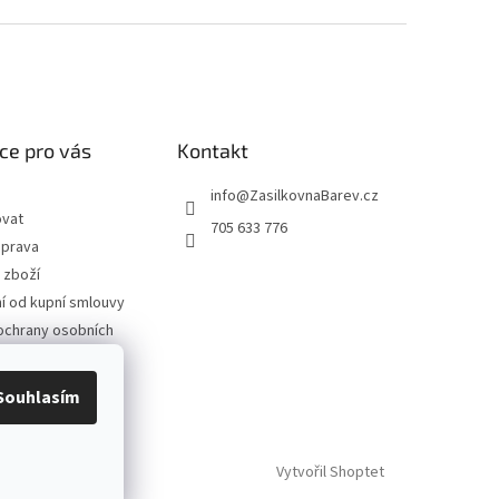
ce pro vás
Kontakt
info
@
ZasilkovnaBarev.cz
ovat
705 633 776
oprava
 zboží
 od kupní smlouvy
ochrany osobních
podmínky
Souhlasím
Vytvořil Shoptet