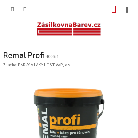
Přejít
NÁKUP
na
obsah
KOŠÍK
Remal Profi
400651
Značka:
BARVY A LAKY HOSTIVAŘ, a.s.