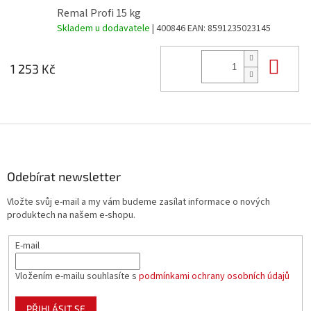
Remal Profi 15 kg
Skladem u dodavatele
| 400846
EAN:
8591235023145
Do 
1 253 Kč
Z
á
p
a
Odebírat newsletter
t
Vložte svůj e-mail a my vám budeme zasílat informace o nových
í
produktech na našem e-shopu.
E-mail
Vložením e-mailu souhlasíte s
podmínkami ochrany osobních údajů
PŘIHLÁSIT SE