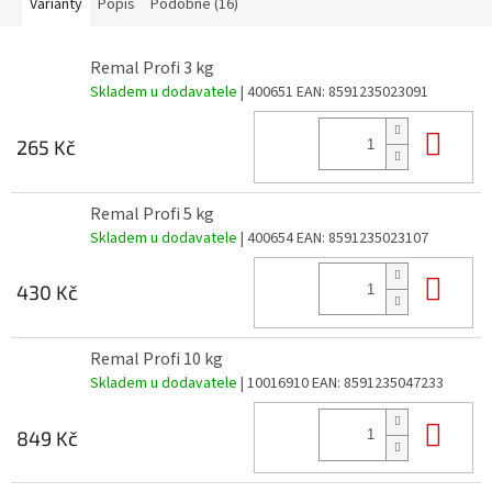
Varianty
Popis
Podobné (16)
Remal Profi 3 kg
Skladem u dodavatele
| 400651
EAN:
8591235023091
Do 
265 Kč
Remal Profi 5 kg
Skladem u dodavatele
| 400654
EAN:
8591235023107
Do 
430 Kč
Remal Profi 10 kg
Skladem u dodavatele
| 10016910
EAN:
8591235047233
Do 
849 Kč