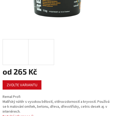
od
265 Kč
Měrná
ZVOLTE VARIANTU
cena:
Remal Profi
Malířský nátěr s vysokou bělostí, otěruvzdorností a kryvostí. Používá
se k malování omítek, betonu, dřeva, dřevotřísky, cetris desek aj. v
interiérech.