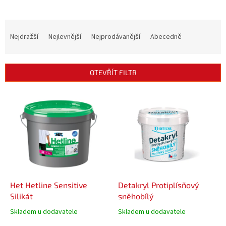
Ř
a
Nejdražší
Nejlevnější
Nejprodávanější
Abecedně
z
e
n
OTEVŘÍT FILTR
í
p
V
r
ý
o
p
d
i
u
s
k
p
t
r
ů
o
d
Het Hetline Sensitive
Detakryl Protiplísňový
u
Silikát
sněhobílý
k
Skladem u dodavatele
Skladem u dodavatele
t