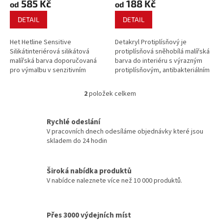
585 Kč
188 Kč
ů
od
od
DETAIL
DETAIL
Het Hetline Sensitive
Detakryl Protiplísňový je
Silikátinteriérová silikátová
protiplísňová sněhobílá malířská
malířská barva doporučovaná
barva do interiéru s výrazným
pro výmalbu v senzitivním
protiplísňovým, antibakteriálním
prostředí obytných i veřejných
a algicidním účinkem. Je určena
budov, škol, školek, nemocnic,
pro finální povrchovou úpravu
2
položek celkem
O
domovů důchodců apod. a
omítek i v extrémně vlhkém
v
vzhledem k silikátové povaze i k
prostředí.
l
výmalbě většiny...
Rychlé odeslání
á
V pracovních dnech odesíláme objednávky které jsou
d
skladem do 24 hodin
a
c
í
Široká nabídka produktů
p
V nabídce naleznete více než 10 000 produktů.
r
v
k
y
Přes 3000 výdejních míst
v