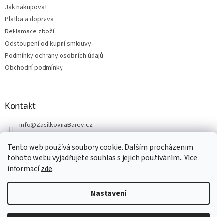
Jak nakupovat
Platba a doprava
Reklamace zboží
Odstoupení od kupní smlouvy
Podmínky ochrany osobních údajů
Obchodní podmínky
Kontakt
info
@
ZasilkovnaBarev.cz
705 633 776
Tento web používá soubory cookie. Dalším procházením
tohoto webu vyjadřujete souhlas s jejich používáním.. Více
informací
zde
.
Nastavení
Vytvořil Shoptet