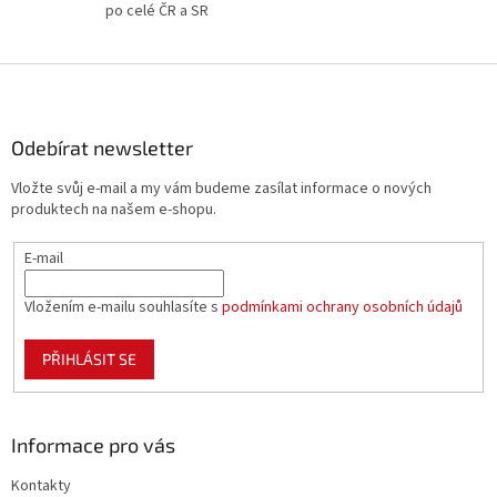
po celé ČR a SR
ý
p
i
Z
s
á
u
p
a
Odebírat newsletter
t
Vložte svůj e-mail a my vám budeme zasílat informace o nových
í
produktech na našem e-shopu.
E-mail
Vložením e-mailu souhlasíte s
podmínkami ochrany osobních údajů
PŘIHLÁSIT SE
Informace pro vás
Kontakty