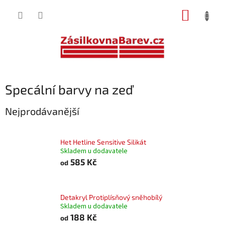
Přejít
NÁKUP
na
obsah
KOŠÍK
Specální barvy na zeď
Nejprodávanější
Het Hetline Sensitive Silikát
Skladem u dodavatele
585 Kč
od
Detakryl Protiplísňový sněhobílý
Skladem u dodavatele
188 Kč
od