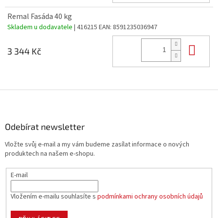
Remal Fasáda 40 kg
Skladem u dodavatele
| 416215
EAN:
8591235036947
Do 
3 344 Kč
Z
á
p
a
Odebírat newsletter
t
Vložte svůj e-mail a my vám budeme zasílat informace o nových
í
produktech na našem e-shopu.
E-mail
Vložením e-mailu souhlasíte s
podmínkami ochrany osobních údajů