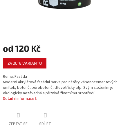
od
120 Kč
Měrná
ZVOLTE VARIANTU
cena:
Remal Fasáda
Moderní akrylátová fasádní barva pro nátěry vápenocementových
omítek, betonů, pórobetonů, dřevotřísky atp. Svým složením je
ekologicky nezávadná a příznivá životnímu prostředí.
Detailní informace
ZEPTAT SE
SDÍLET