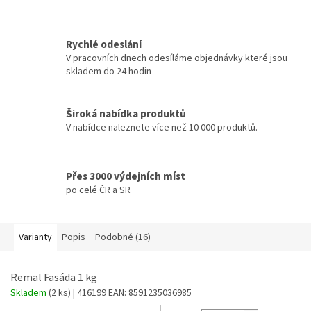
Rychlé odeslání
V pracovních dnech odesíláme objednávky které jsou
skladem do 24 hodin
Široká nabídka produktů
V nabídce naleznete více než 10 000 produktů.
Přes 3000 výdejních míst
po celé ČR a SR
Varianty
Popis
Podobné (16)
Remal Fasáda 1 kg
Skladem
(2 ks)
| 416199
EAN:
8591235036985