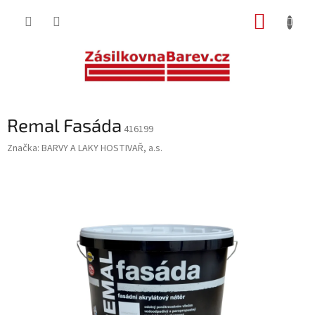
Přejít
NÁKUP
na
obsah
KOŠÍK
Remal Fasáda
416199
Značka:
BARVY A LAKY HOSTIVAŘ, a.s.