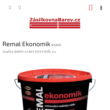
Přejít
NÁKUP
na
obsah
KOŠÍK
Remal Ekonomik
400865
Značka:
BARVY A LAKY HOSTIVAŘ, a.s.