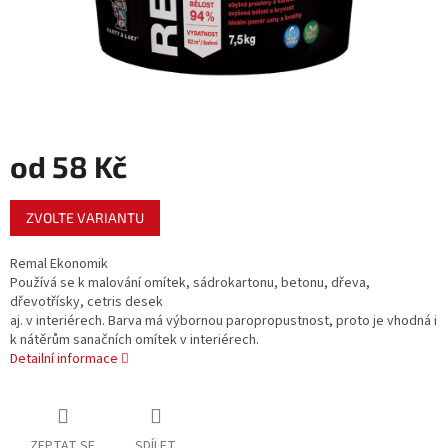
od
58 Kč
Měrná
ZVOLTE VARIANTU
cena:
Remal Ekonomik
Používá se k malování omítek, sádrokartonu, betonu, dřeva,
dřevotřísky, cetris desek
aj. v interiérech. Barva má výbornou paropropustnost, proto je vhodná i
k nátěrům sanačních omítek v interiérech.
Detailní informace
ZEPTAT SE
SDÍLET