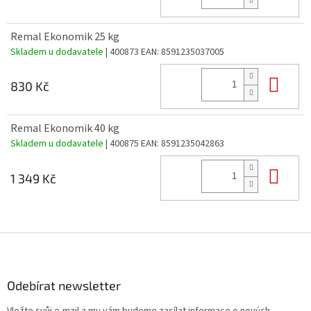
Remal Ekonomik 25 kg
Skladem u dodavatele
| 400873
EAN:
8591235037005
Do 
830 Kč
Remal Ekonomik 40 kg
Skladem u dodavatele
| 400875
EAN:
8591235042863
Do 
1 349 Kč
Z
á
p
a
Odebírat newsletter
t