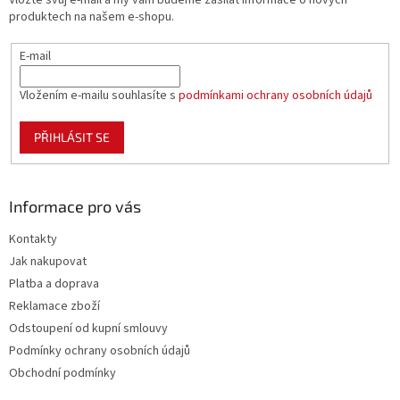
Vložte svůj e-mail a my vám budeme zasílat informace o nových
í
produktech na našem e-shopu.
E-mail
Vložením e-mailu souhlasíte s
podmínkami ochrany osobních údajů
PŘIHLÁSIT SE
Informace pro vás
Kontakty
Jak nakupovat
Platba a doprava
Reklamace zboží
Odstoupení od kupní smlouvy
Podmínky ochrany osobních údajů
Obchodní podmínky