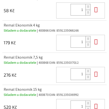
Do 
58 Kč
Remal Ekonomik 4 kg
Skladem u dodavatele
| 400866
EAN:
8591235066166
Do 
179 Kč
Remal Ekonomik 7,5 kg
Skladem u dodavatele
| 400868
EAN:
8591235037012
Do 
276 Kč
Remal Ekonomik 15 kg
Skladem u dodavatele
| 400870
EAN:
8591235036992
Do 
520 Kč