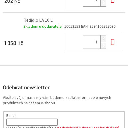
202 Kč
Ředidlo LA 10 L
Skladem u dodavatele
| 10012152
EAN:
8594162727636
Do 
1 358 Kč
Z
á
p
a
Odebírat newsletter
t
Vložte svůj e-mail a my vám budeme zasílat informace o nových
í
produktech na našem e-shopu.
E-mail