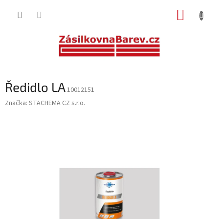
Přejít
NÁKUP
na
obsah
KOŠÍK
Ředidlo LA
10012151
Značka:
STACHEMA CZ s.r.o.