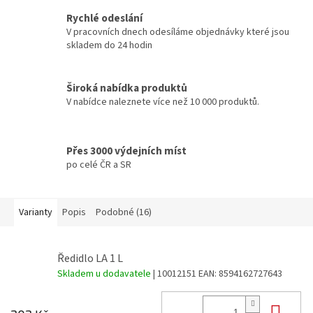
Rychlé odeslání
V pracovních dnech odesíláme objednávky které jsou
skladem do 24 hodin
Široká nabídka produktů
V nabídce naleznete více než 10 000 produktů.
Přes 3000 výdejních míst
po celé ČR a SR
Varianty
Popis
Podobné (16)
Ředidlo LA 1 L
Skladem u dodavatele
| 10012151
EAN:
8594162727643
Do 