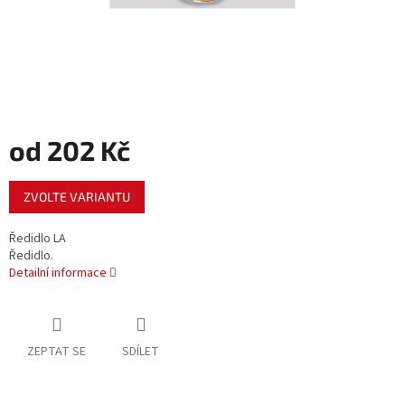
od
202 Kč
Měrná
ZVOLTE VARIANTU
cena:
Ředidlo LA
Ředidlo.
Detailní informace
ZEPTAT SE
SDÍLET