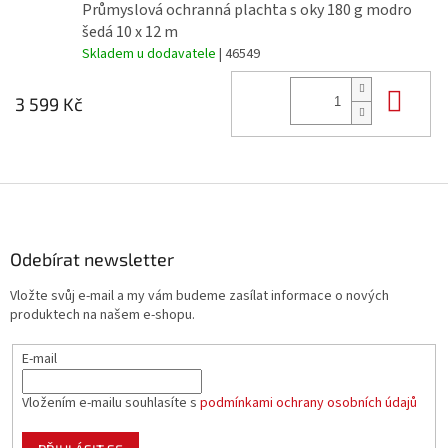
Průmyslová ochranná plachta s oky 180 g modro
šedá 10 x 12 m
Skladem u dodavatele
| 46549
Do 
3 599 Kč
Z
á
p
a
Odebírat newsletter
t
Vložte svůj e-mail a my vám budeme zasílat informace o nových
í
produktech na našem e-shopu.
E-mail
Vložením e-mailu souhlasíte s
podmínkami ochrany osobních údajů