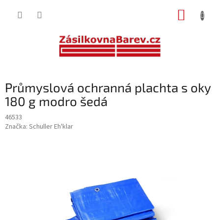
Přejít
NÁKUP
na
obsah
KOŠÍK
Průmyslová ochranná plachta s oky
180 g modro šedá
46533
Značka:
Schuller Eh'klar