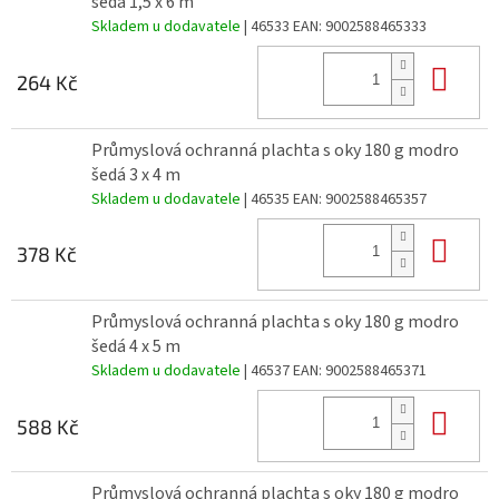
šedá 1,5 x 6 m
Skladem u dodavatele
| 46533
EAN:
9002588465333
Do 
264 Kč
Průmyslová ochranná plachta s oky 180 g modro
šedá 3 x 4 m
Skladem u dodavatele
| 46535
EAN:
9002588465357
Do 
378 Kč
Průmyslová ochranná plachta s oky 180 g modro
šedá 4 x 5 m
Skladem u dodavatele
| 46537
EAN:
9002588465371
Do 
588 Kč
Průmyslová ochranná plachta s oky 180 g modro