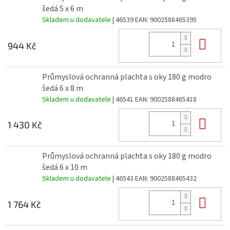
šedá 5 x 6 m
Skladem u dodavatele
| 46539
EAN:
9002588465395
Do 
944 Kč
Průmyslová ochranná plachta s oky 180 g modro
šedá 6 x 8 m
Skladem u dodavatele
| 46541
EAN:
9002588465418
Do 
1 430 Kč
Průmyslová ochranná plachta s oky 180 g modro
šedá 6 x 10 m
Skladem u dodavatele
| 46543
EAN:
9002588465432
Do 
1 764 Kč