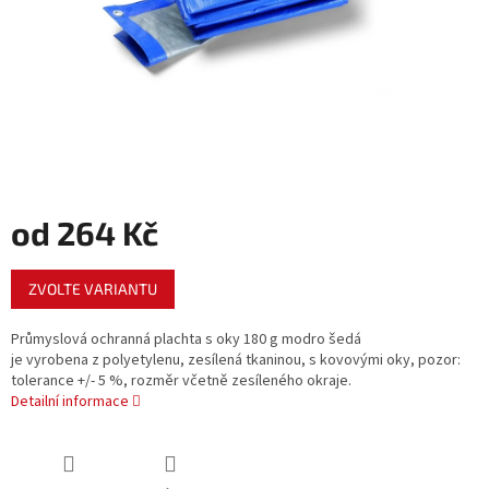
od
264 Kč
Měrná
ZVOLTE VARIANTU
cena:
Průmyslová ochranná plachta s oky 180 g modro šedá
je vyrobena z polyetylenu, zesílená tkaninou, s kovovými oky, pozor:
tolerance +/- 5 %, rozměr včetně zesíleného okraje.
Detailní informace