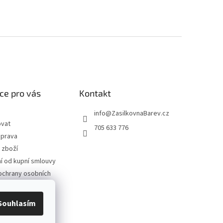
ce pro vás
Kontakt
info
@
ZasilkovnaBarev.cz
ovat
705 633 776
oprava
 zboží
 od kupní smlouvy
ochrany osobních
podmínky
Souhlasím