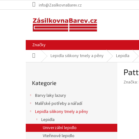
Přejít
info@ZasilkovnaBarev.cz
na
obsah
Značky
Domů
Lepidla silikony tmely a pěny
Lepidla
P
Patt
o
Přeskočit
s
Značka:
Kategorie
kategorie
t
r
Barvy laky lazury
a
Malířské potřeby a nářadí
n
Lepidla silikony tmely a pěny
n
í
Lepidla
p
Univerzální lepidlo
a
Vteřinové lepidlo