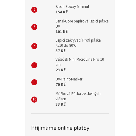
Bison Epoxy 5 minut
154 Kč
Sensi-Core papírová lepící páska
UV
101 Kč
Lepící zakrývací Profi páska
4510 do 80°C
37 Kč
Váleček Mini MicroLine Pro 10
cm
23 Kč
UV-Paint-Masker
70 Kč
Mřížková Páska ze skelných
vláken
33 Kč
Přijímáme online platby