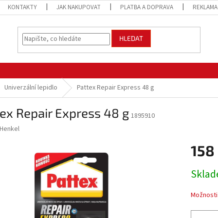
KONTAKTY
JAK NAKUPOVAT
PLATBA A DOPRAVA
REKLAMA
HLEDAT
Univerzální lepidlo
Pattex Repair Express 48 g
ex Repair Express 48 g
1895910
Henkel
158
Měrná
Sklad
cena:
Možnosti