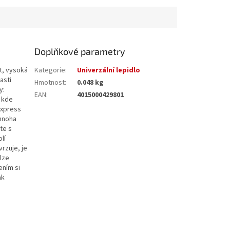
Doplňkové parametry
at, vysoká
Kategorie
:
Univerzální lepidlo
asti
Hmotnost
:
0.048 kg
y:
EAN
:
4015000429801
, kde
Express
 mnoha
te s
lí
rzuje, je
lze
ením si
ak