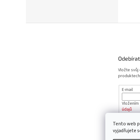
Z
á
p
a
t
Odebírat
í
Vložte svůj
produktech
E-mail
Vložením 
údajů
Tento web p
PŘIHL
vyjadřujete s