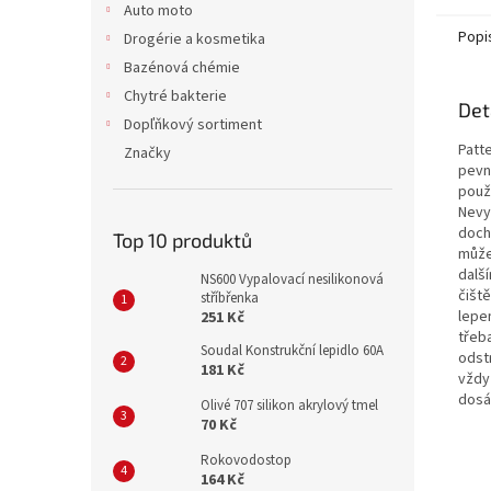
Auto moto
Popi
Drogérie a kosmetika
Bazénová chémie
Chytré bakterie
Det
Dopľňkový sortiment
Patte
Značky
pevn
použi
Nevy
doch
Top 10 produktů
můžet
další
NS600 Vypalovací nesilikonová
čišt
stříbřenka
lepe
251 Kč
třeb
Soudal Konstrukční lepidlo 60A
odst
181 Kč
vždy
dosá
Olivé 707 silikon akrylový tmel
70 Kč
Rokovodostop
164 Kč