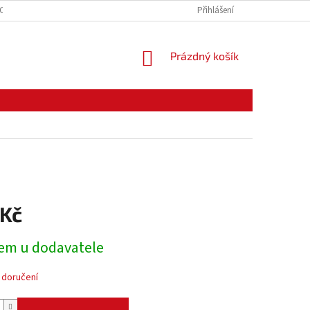
CE ZBOŽÍ
ODSTOUPENÍ OD KUPNÍ SMLOUVY
Přihlášení
PODMÍNKY OCHRANY O
NÁKUPNÍ
Prázdný košík
KOŠÍK
 Kč
em u dodavatele
 doručení