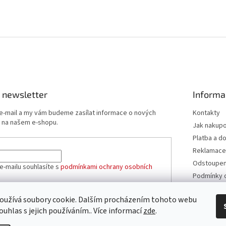
 newsletter
Informa
 e-mail a my vám budeme zasílat informace o nových
Kontakty
 na našem e-shopu.
Jak nakup
Platba a d
Reklamace
Odstoupení
e-mailu souhlasíte s
podmínkami ochrany osobních
Podmínky 
údajů
Obchodní 
oužívá soubory cookie. Dalším procházením tohoto webu
ÁSIT SE
ouhlas s jejich používáním.. Více informací
zde
.