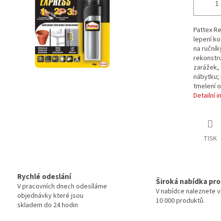
Pattex Re
lepení ko
na ručník
rekonstru
zarážek, 
nábytku; 
tmelení o
Detailní 
TISK
Rychlé odeslání
Široká nabídka pr
V pracovních dnech odesíláme
V nabídce naleznete v
objednávky které jsou
10 000 produktů.
skladem do 24 hodin