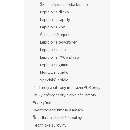
n
Školní a kancelářská lepidlo
e
Lepidlo na dřevo
l
Lepidlo na tapety
Lepidlo na kov
Čalounické lepidlo
Lepidlo na polystyren
Lepidlo na sklo
Lepidlo na PVC a plasty
Lepidlo na gumu
Montážní lepidlo
Speciální lepidlo
Tmely a silikony montažní PUR pěny
Štuky stěrky sádry a nivelační hmoty
Pryskyřice
Hydroizolační hmoty a nátěry
Ředidla a technické kapaliny
Technické suroviny