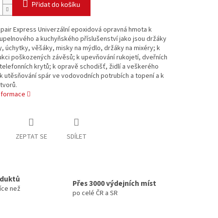
Přidat do košíku
pair Express Univerzální epoxidová opravná hmota k
upelnového a kuchyňského příslušenství jako jsou držáky
y, úchytky, věšáky, misky na mýdlo, držáky na mixéry; k
kci poškozených závěsů; k upevňování rukojetí, dveřních
telefonních krytů; k opravě schodišť, židlí a veškerého
k utěsňování spár ve vodovodních potrubích a topení a k
tvorů.
informace
ZEPTAT SE
SDÍLET
oduktů
Přes 3000 výdejních míst
íce než
po celé ČR a SR