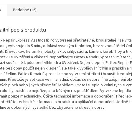
s
Podobné (16)
ailní popis produktu
x Repair Express Vlastnosti: Po vytvrzení přetíratelné, brousitelné, lze vrt
ost, vytvrzuje do 5 min., odolává vysokým teplotám, bez rozpouštědel Obl
tí: Dřevo, kov, keramika, plasty, sklo, cihly, sádra, kámen, korek Tipy a trik
stavuje UV záření a vlhkosti. Nepoužívejte Pattex Repair Express v místech
ází současně k působení vlhkosti a UV záření. Nejen k lepení Pattex Repair 
e bez obav použít nejen k lepení, ale také k vyplňování trhlin a prasklin a
m účelům. Pattex Repair Express lze po vytvrzení přetírat i brousit. Neotálej
ěním. Přestože je aplikace velmi snadná, občas se neubráníme zašpinění oko
ných ploch nebo jiných předmětů lepidlem. Protože lepidlo velmi rychle vytv
a plochy očistit co nejdříve, a to běžným rozpouštědlem. Vytvrzené lepidlo 
ranit pouze mechanicky. Čtěte technické informace a doporučení. Před lep
 přečtěte technické informace o produktu a aplikační doporučení. Jedině t
hnete dokonalých výsledků bez zbytečného stresu a oprav.