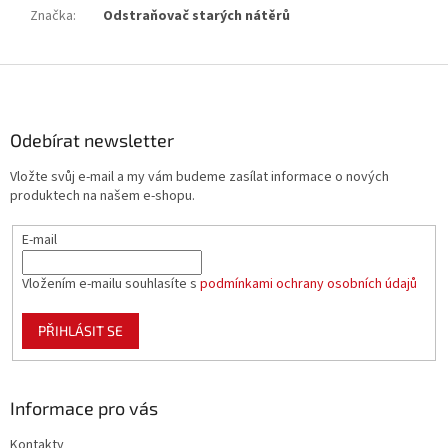
Značka
:
Odstraňovač starých nátěrů
Z
á
p
a
Odebírat newsletter
t
Vložte svůj e-mail a my vám budeme zasílat informace o nových
í
produktech na našem e-shopu.
E-mail
Vložením e-mailu souhlasíte s
podmínkami ochrany osobních údajů
PŘIHLÁSIT SE
Informace pro vás
Kontakty