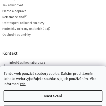
Jak nakupovat
Platba a doprava
Reklamace zboží
Odstoupení od kupní smlouvy
Podmínky ochrany osobních údajů
Obchodní podmínky
Kontakt
info
@
ZasilkovnaBarev.cz
705 633 776
Tento web používá soubory cookie. Dalším procházením
tohoto webu vyjadřujete souhlas s jejich používáním.. Více
informací
zde
.
Nastavení
Vytvořil Shoptet