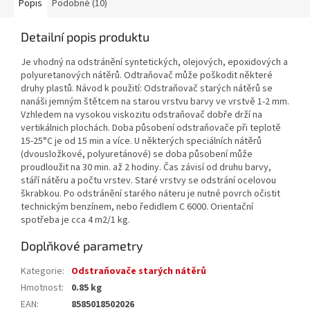
Popis
Podobné (10)
Detailní popis produktu
Je vhodný na odstránění syntetických, olejových, epoxidových a
polyuretanových nátěrů. Odtraňovač může poškodit některé
druhy plastů. Návod k použití: Odstraňovač starých nátěrů se
nanáši jemným štětcem na starou vrstvu barvy ve vrstvě 1-2 mm.
Vzhledem na vysokou viskozitu odstraňovač dobře drží na
vertikálnich plochách. Doba působení odstraňovače při teplotě
15-25°C je od 15 min a více. U některých speciálních nátěrů
(dvousložkové, polyuretánové) se doba působení může
proudloužit na 30 min. až 2 hodiny. Čas závisí od druhu barvy,
stáří nátěru a počtu vrstev. Staré vrstvy se odstrání ocelovou
škrabkou. Po odstránění starého náteru je nutné povrch očistit
technickým benzínem, nebo ředidlem C 6000. Orientační
spotřeba je cca 4 m2/1 kg.
Doplňkové parametry
Kategorie
:
Odstraňovače starých nátěrů
Hmotnost
:
0.85 kg
EAN
:
8585018502026