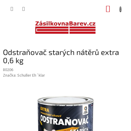
Přejít
NÁKUP
na
obsah
KOŠÍK
Odstraňovač starých nátěrů extra
0,6 kg
80206
Značka:
Schuller Eh´klar