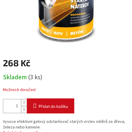
268 Kč
Měrná
Skladem
(3 ks)
cena:
Možnosti doručení
Přidat do košíku
Vysoce efektivní gelový odstarňovač starých vrstev nátěrů ze dřeva,
železa nebo kamene.