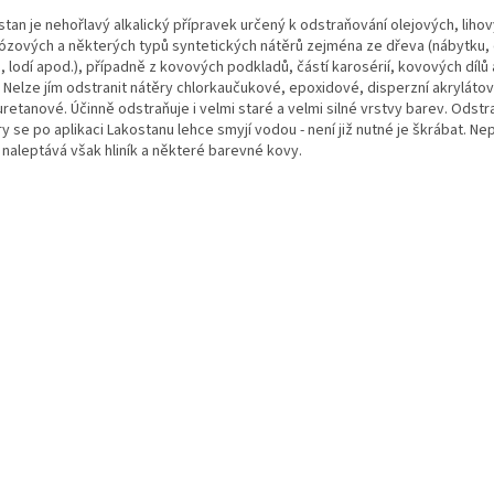
tan je nehořlavý alkalický přípravek určený k odstraňování olejových, liho
lózových a některých typů syntetických nátěrů zejména ze dřeva (nábytku, 
, lodí apod.), případně z kovových podkladů, částí karosérií, kovových dílů
. Nelze jím odstranit nátěry chlorkaučukové, epoxidové, disperzní akrylátov
uretanové. Účinně odstraňuje i velmi staré a velmi silné vrstvy barev. Odst
y se po aplikaci Lakostanu lehce smyjí vodou - není již nutné je škrábat. N
 naleptává však hliník a některé barevné kovy.