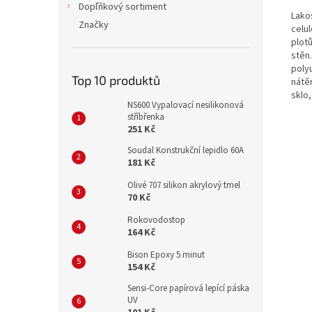
Dopľňkový sortiment
Lakos
Značky
celu
plotů
stěn
poly
Top 10 produktů
nátěr
sklo,
NS600 Vypalovací nesilikonová
stříbřenka
251 Kč
Soudal Konstrukční lepidlo 60A
181 Kč
Olivé 707 silikon akrylový tmel
70 Kč
Rokovodostop
164 Kč
Bison Epoxy 5 minut
154 Kč
Sensi-Core papírová lepící páska
UV