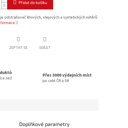
Přidat do košíku
je odstraňovač lihových, olejových a syntetických nátěrů.
informace
ZEPTAT SE
SDÍLET
oduktů
Přes 3000 výdejních míst
íce než
po celé ČR a SR
Doplňkové parametry