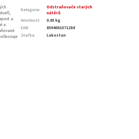
vých
Odstraňovače starých
Kategorie
:
dveří,
nátěrů
 apod. a
Hmotnost
:
0.85 kg
é a
EAN
:
8594001571284
raňované
Značka
:
Lakostan
epoškozuje