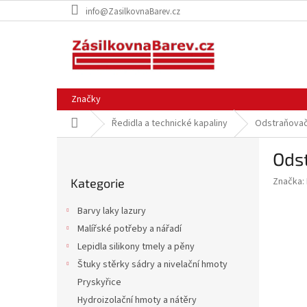
Přejít
info@ZasilkovnaBarev.cz
na
obsah
Značky
Domů
Ředidla a technické kapaliny
Odstraňovač
P
Ods
o
Přeskočit
s
Značka:
Kategorie
kategorie
t
r
Barvy laky lazury
a
Malířské potřeby a nářadí
n
Lepidla silikony tmely a pěny
n
í
Štuky stěrky sádry a nivelační hmoty
p
Pryskyřice
a
Hydroizolační hmoty a nátěry