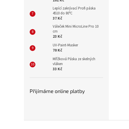
101 Kč
Lepící zakrývací Profi páska
4510 do 80°C
37 Kč
Váleček Mini MicroLine Pro 10
cm
23 Kč
UV-Paint-Masker
70 Kč
Mřížková Páska ze skelných
vláken
33 Kč
Přijímáme online platby
Z