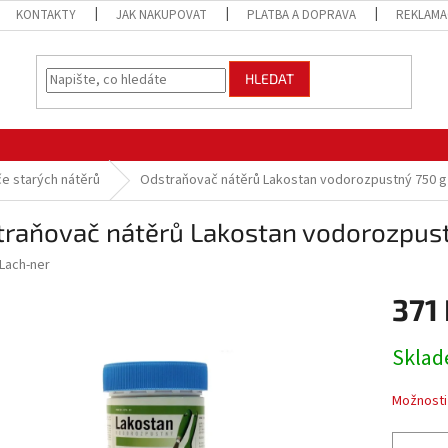
KONTAKTY
JAK NAKUPOVAT
PLATBA A DOPRAVA
REKLAMA
HLEDAT
e starých nátěrů
Odstraňovač nátěrů Lakostan vodorozpustný 750 g
traňovač nátěrů Lakostan vodorozpust
Lach-ner
371
Měrná
Sklad
cena:
Možnosti