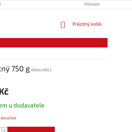
CE ZBOŽÍ
ODSTOUPENÍ OD KUPNÍ SMLOUVY
Přihlášení
PODMÍNKY OCHRANY O
NÁKUPNÍ
Prázdný košík
KOŠÍK
ný 750 g
0084130012
 Kč
em u dodavatele
 doručení