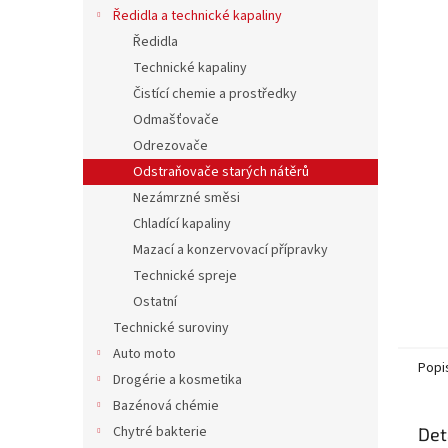
n
Ředidla a technické kapaliny
e
Ředidla
l
Technické kapaliny
Čistící chemie a prostředky
Odmašťovače
Odrezovače
Odstraňovače starých nátěrů
Nezámrzné směsi
Chladící kapaliny
Mazací a konzervovací přípravky
Technické spreje
Ostatní
Technické suroviny
Auto moto
Popi
Drogérie a kosmetika
Bazénová chémie
Chytré bakterie
Det