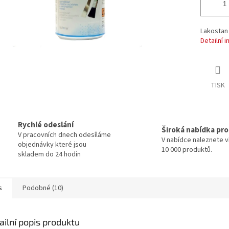
Lakostan 
Detailní 
TISK
Rychlé odeslání
Široká nabídka pr
V pracovních dnech odesíláme
V nabídce naleznete v
objednávky které jsou
10 000 produktů.
skladem do 24 hodin
s
Podobné (10)
ailní popis produktu