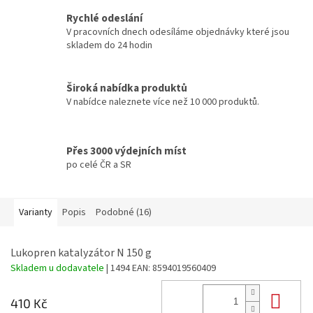
Rychlé odeslání
V pracovních dnech odesíláme objednávky které jsou
skladem do 24 hodin
Široká nabídka produktů
V nabídce naleznete více než 10 000 produktů.
Přes 3000 výdejních míst
po celé ČR a SR
Varianty
Popis
Podobné (16)
Lukopren katalyzátor N 150 g
Skladem u dodavatele
| 1494
EAN:
8594019560409
Do 
410 Kč