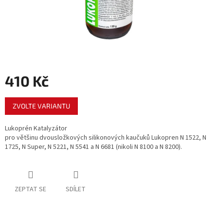
410 Kč
Měrná
ZVOLTE VARIANTU
cena:
Lukoprén Katalyzátor
pro většinu dvousložkových silikonových kaučuků Lukopren N 1522, N
1725, N Super, N 5221, N 5541 a N 6681 (nikoli N 8100 a N 8200).
ZEPTAT SE
SDÍLET