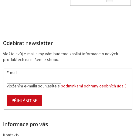
Z
á
p
a
Odebírat newsletter
t
Vložte svůj e-mail a my vám budeme zasílat informace o nových
í
produktech na našem e-shopu.
E-mail
Vložením e-mailu souhlasíte s
podmínkami ochrany osobních údajů
PŘIHLÁSIT SE
Informace pro vás
Kontakty