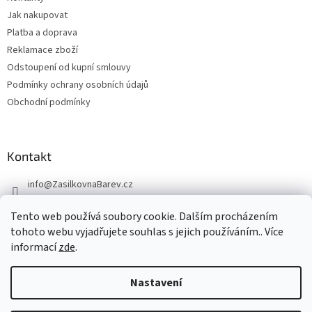
Jak nakupovat
Platba a doprava
Reklamace zboží
Odstoupení od kupní smlouvy
Podmínky ochrany osobních údajů
Obchodní podmínky
Kontakt
info
@
ZasilkovnaBarev.cz
705 633 776
Tento web používá soubory cookie. Dalším procházením
tohoto webu vyjadřujete souhlas s jejich používáním.. Více
informací
zde
.
Nastavení
Vytvořil Shoptet