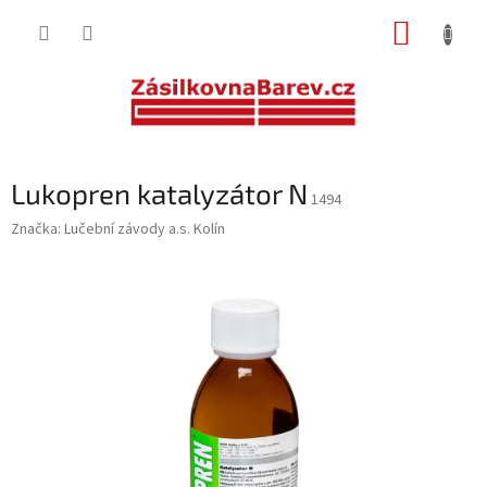
Přejít
NÁKUP
na
obsah
KOŠÍK
Lukopren katalyzátor N
1494
Značka:
Lučební závody a.s. Kolín