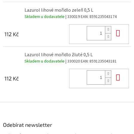
Lazurol lihové mořidlo zeleň 0,5 L
Skladem u dodavatele
| 330019
EAN:
8591235043174
Do 
112 Kč
Lazurol lihové mořidlo žluté 0,5 L
Skladem u dodavatele
| 330020
EAN:
8591235043181
Do 
112 Kč
Z
á
p
a
Odebírat newsletter
t