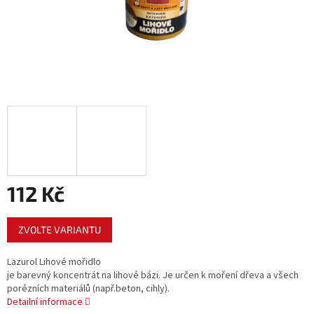
112 Kč
Měrná
ZVOLTE VARIANTU
cena:
Lazurol Lihové mořidlo
je barevný koncentrát na lihové bázi. Je určen k moření dřeva a všech
porézních materiálů (např.beton, cihly).
Detailní informace