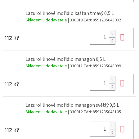
Lazurol lihové mořidlo kaštan tmavý 0,5 L
Skladem u dodavatele
| 330010
EAN:
8591235043082
Do 
112 Kč
Lazurol lihové mořidlo mahagon 0,5 L
Skladem u dodavatele
| 330011
EAN:
8591235043099
Do 
112 Kč
Lazurol lihové mořidlo mahagon světlý 0,5 L
Skladem u dodavatele
| 330012
EAN:
8591235043105
Do 
112 Kč