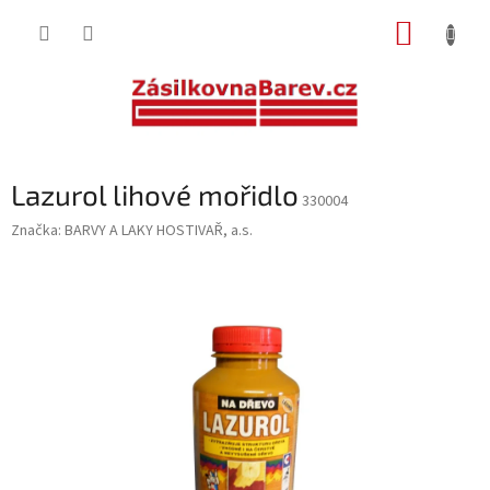
Přejít
NÁKUP
na
obsah
KOŠÍK
Lazurol lihové mořidlo
330004
Značka:
BARVY A LAKY HOSTIVAŘ, a.s.