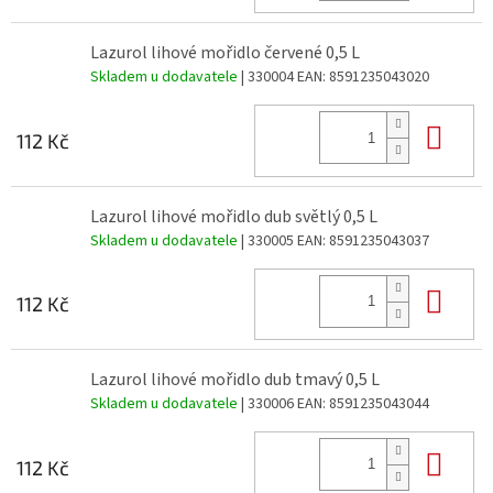
Lazurol lihové mořidlo červené 0,5 L
Skladem u dodavatele
| 330004
EAN:
8591235043020
Do 
112 Kč
Lazurol lihové mořidlo dub světlý 0,5 L
Skladem u dodavatele
| 330005
EAN:
8591235043037
Do 
112 Kč
Lazurol lihové mořidlo dub tmavý 0,5 L
Skladem u dodavatele
| 330006
EAN:
8591235043044
Do 
112 Kč