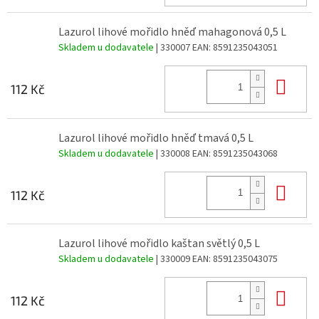
Lazurol lihové mořidlo hněď mahagonová 0,5 L
Skladem u dodavatele
| 330007
EAN:
8591235043051
Do 
112 Kč
Lazurol lihové mořidlo hněď tmavá 0,5 L
Skladem u dodavatele
| 330008
EAN:
8591235043068
Do 
112 Kč
Lazurol lihové mořidlo kaštan světlý 0,5 L
Skladem u dodavatele
| 330009
EAN:
8591235043075
Do 
112 Kč