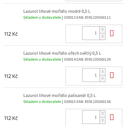
Lazurol lihové mořidlo modré 0,5 L
Skladem u dodavatele
| 330013
EAN:
8591235043112
Do 
112 Kč
Lazurol lihové mořidlo ořech světlý 0,5 L
Skladem u dodavatele
| 330014
EAN:
8591235043129
Do 
112 Kč
Lazurol lihové mořidlo palisandr 0,5 L
Skladem u dodavatele
| 330015
EAN:
8591235043136
Do 
112 Kč