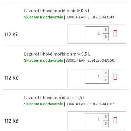
Lazurol lihové mořidlo pinie 0,5 L
Skladem u dodavatele
| 330016
EAN:
8591235043143
Do 
112 Kč
Lazurol lihové mořidlo smrk 0,5 L
Skladem u dodavatele
| 330017
EAN:
8591235043150
Do 
112 Kč
Lazurol lihové mořidlo tis 0,5 L
Skladem u dodavatele
| 330018
EAN:
8591235043167
Do 
112 Kč