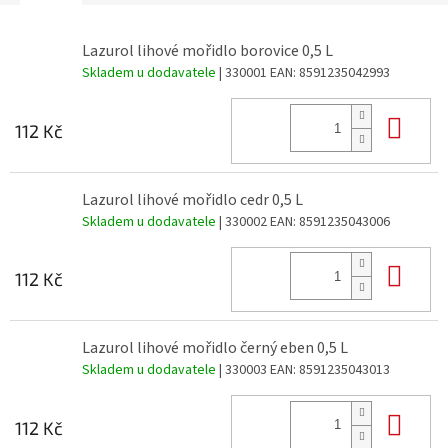
Lazurol lihové mořidlo borovice 0,5 L
Skladem u dodavatele
| 330001
EAN:
8591235042993
Do 
112 Kč
Lazurol lihové mořidlo cedr 0,5 L
Skladem u dodavatele
| 330002
EAN:
8591235043006
Do 
112 Kč
Lazurol lihové mořidlo černý eben 0,5 L
Skladem u dodavatele
| 330003
EAN:
8591235043013
Do 
112 Kč