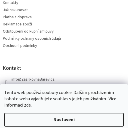
Kontakty
Jak nakupovat
Platba a doprava
Reklamace zboží
Odstoupení od kupní smlouvy
Podmínky ochrany osobních údajů
Obchodní podmínky
Kontakt
info
@
ZasilkovnaBarev.cz
705 633 776
Tento web používá soubory cookie. Dalším procházením
tohoto webu vyjadřujete souhlas s jejich používáním.. Více
informací
zde
.
Nastavení
Vytvořil Shoptet