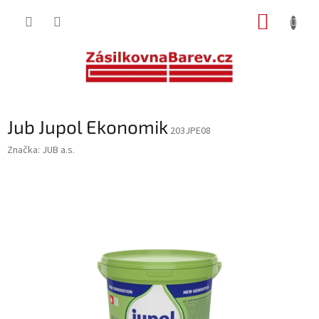
Přejít
NÁKUP
na
obsah
KOŠÍK
Jub Jupol Ekonomik
203JPE08
Značka:
JUB a.s.