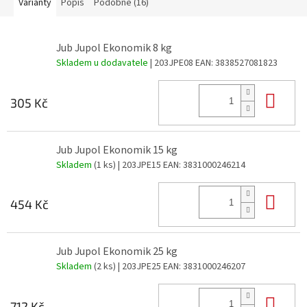
Varianty
Popis
Podobné (16)
Jub Jupol Ekonomik 8 kg
Skladem u dodavatele
| 203JPE08
EAN:
3838527081823
Do 
305 Kč
Jub Jupol Ekonomik 15 kg
Skladem
(1 ks)
| 203JPE15
EAN:
3831000246214
Do 
454 Kč
Jub Jupol Ekonomik 25 kg
Skladem
(2 ks)
| 203JPE25
EAN:
3831000246207
Do 
712 Kč