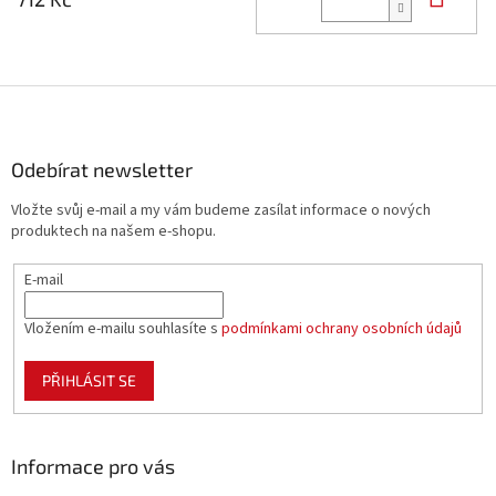
Z
á
p
a
Odebírat newsletter
t
Vložte svůj e-mail a my vám budeme zasílat informace o nových
í
produktech na našem e-shopu.
E-mail
Vložením e-mailu souhlasíte s
podmínkami ochrany osobních údajů
PŘIHLÁSIT SE
Informace pro vás