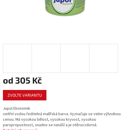
od
305 Kč
Měrná
ZVOLTE VARIANTU
cena:
Jupol Ekonomik
vnitřní vodou ředitelná malířská barva. Vyznačuje se velmi výhodnou
cenou. Má vysokou bělost, vysokou kryvost, vysokou
paropropustnost, snadno se nanáší a je otěruvzdorná.