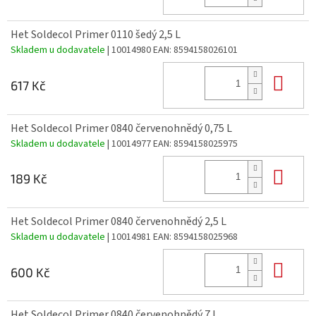
Het Soldecol Primer 0110 šedý 2,5 L
Skladem u dodavatele
| 10014980
EAN:
8594158026101
Do 
617 Kč
Het Soldecol Primer 0840 červenohnědý 0,75 L
Skladem u dodavatele
| 10014977
EAN:
8594158025975
Do 
189 Kč
Het Soldecol Primer 0840 červenohnědý 2,5 L
Skladem u dodavatele
| 10014981
EAN:
8594158025968
Do 
600 Kč
Het Soldecol Primer 0840 červenohnědý 7 L