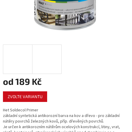
od
189 Kč
Měrná
ZVOLTE VARIANTU
cena:
Het Soldecol Primer
základní syntetická antikorozní barva na kov a dřevo - pro základní
nátěry povrchů železných kovů, příp. dřevěných povrchů.
Je určen k antikorozním nátěrům ocelových konstrukcí, litiny, vrat,