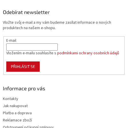
p
a
Odebírat newsletter
t
Vložte svůj e-mail a my vám budeme zasílat informace o nových
í
produktech na našem e-shopu.
E-mail
Vložením e-mailu souhlasíte s
podmínkami ochrany osobních údajů
PŘIHLÁSIT SE
Informace pro vás
Kontakty
Jak nakupovat
Platba a doprava
Reklamace zboží
Odstoupení od kupní smlouvy