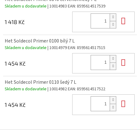
Skladem u dodavatele
| 10014983
EAN:
8595614517539
Do 
1 418 Kč
Het Soldecol Primer 0100 bílý 7 L
Skladem u dodavatele
| 10014979
EAN:
8595614517515
Do 
1 454 Kč
Het Soldecol Primer 0110 šedý 7 L
Skladem u dodavatele
| 10014982
EAN:
8595614517522
Do 
1 454 Kč
Z
á