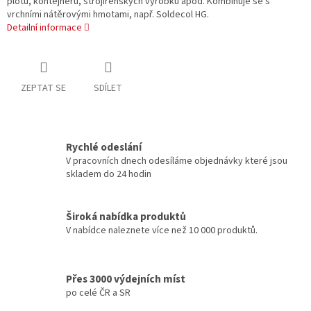
plotů, kontejnerů, strojírenských výrobků apod. Kombinuje se s
vrchními nátěrovými hmotami, např. Soldecol HG.
Detailní informace
ZEPTAT SE
SDÍLET
Rychlé odeslání
V pracovních dnech odesíláme objednávky které jsou
skladem do 24 hodin
Široká nabídka produktů
V nabídce naleznete více než 10 000 produktů.
Přes 3000 výdejních míst
po celé ČR a SR