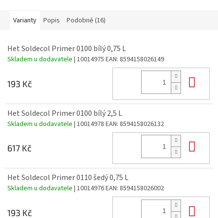
Varianty
Popis
Podobné (16)
Het Soldecol Primer 0100 bílý 0,75 L
Skladem u dodavatele
| 10014975
EAN:
8594158026149
Do 
193 Kč
Het Soldecol Primer 0100 bílý 2,5 L
Skladem u dodavatele
| 10014978
EAN:
8594158026132
Do 
617 Kč
Het Soldecol Primer 0110 šedý 0,75 L
Skladem u dodavatele
| 10014976
EAN:
8594158026002
Do 
193 Kč