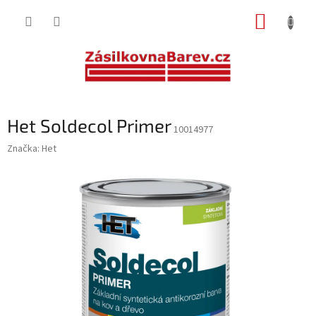
Přejít
NÁKUP
na
obsah
KOŠÍK
Het Soldecol Primer
10014977
Značka:
Het