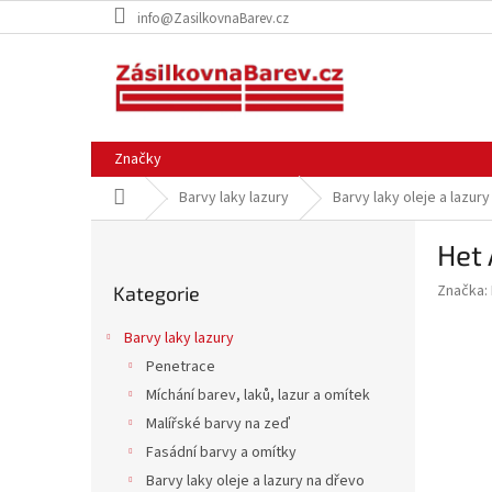
Přejít
info@ZasilkovnaBarev.cz
na
obsah
Značky
Domů
Barvy laky lazury
Barvy laky oleje a lazur
P
Het 
o
Přeskočit
s
Značka:
Kategorie
kategorie
t
r
Barvy laky lazury
a
Penetrace
n
Míchání barev, laků, lazur a omítek
n
í
Malířské barvy na zeď
p
Fasádní barvy a omítky
a
Barvy laky oleje a lazury na dřevo