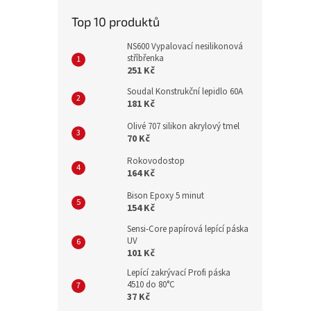
Top 10 produktů
NS600 Vypalovací nesilikonová
stříbřenka
251 Kč
Soudal Konstrukční lepidlo 60A
181 Kč
Olivé 707 silikon akrylový tmel
70 Kč
Rokovodostop
164 Kč
Bison Epoxy 5 minut
154 Kč
Sensi-Core papírová lepící páska
UV
101 Kč
Lepící zakrývací Profi páska
4510 do 80°C
37 Kč