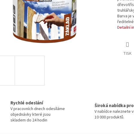
dřevotřís
truhlářsk
Barva je 
řediteln
Detailní 
TISK
Rychlé odeslání
Široká nabídka pr
V pracovních dnech odesíláme
V nabídce naleznete v
objednávky které jsou
10 000 produktů.
skladem do 24 hodin