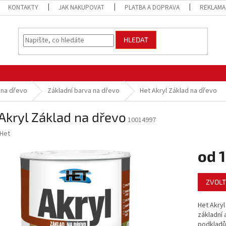
KONTAKTY
JAK NAKUPOVAT
PLATBA A DOPRAVA
REKLAMA
HLEDAT
y na dřevo
Základní barva na dřevo
Het Akryl Základ na dřevo
Akryl Základ na dřevo
10014997
Het
od
1
Měrná
ZVOLT
cena:
Het Akryl
základní 
podkladů 