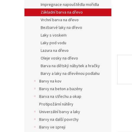
n
Impregnace napouštědla mořidla
e
Základní barva na dřevo
l
Vrchní barva na dřevo
Bezbarvé laky na dřevo
Laky s voskem
Laky pod vodu
Lazura na dřevo
Oleje vosky na dřevo
Barva na dětský nábytek a hračky
Barvy a laky na dřevěnou podlahu
Barvy na kov
Barvy na beton a bazény
Barva na střechu a okap
Protipožární nátěry
Univerzální barvy a laky
Barvy na další povrchy
Barvy ve spreji