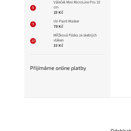
Váleček Mini MicroLine Pro 10
cm
23 Kč
UV-Paint-Masker
70 Kč
Mřížková Páska ze skelných
vláken
33 Kč
Přijímáme online platby
Z
á
p
a
t
Odebírat