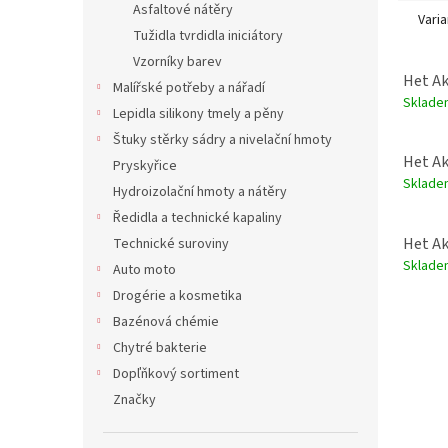
Asfaltové nátěry
Varia
Tužidla tvrdidla iniciátory
Vzorníky barev
Het Ak
Malířské potřeby a nářadí
Sklade
Lepidla silikony tmely a pěny
Štuky stěrky sádry a nivelační hmoty
Het Ak
Pryskyřice
Sklade
Hydroizolační hmoty a nátěry
Ředidla a technické kapaliny
Het Ak
Technické suroviny
Sklade
Auto moto
Drogérie a kosmetika
Bazénová chémie
Chytré bakterie
Dopľňkový sortiment
Značky