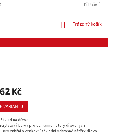
CE ZBOŽÍ
ODSTOUPENÍ OD KUPNÍ SMLOUVY
Přihlášení
PODMÍNKY OCHRANY O
NÁKUPNÍ
Prázdný košík
KOŠÍK
62 Kč
E VARIANTU
 Základ na dřevo
akrylátová barva pro ochranné nátěry dřevěných
- pro vnitřní a venkovní základní ochranné nátěry dřeva,