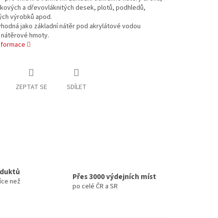
kových a dřevovláknitých desek, plotů, podhledů,
ých výrobků apod.
vhodná jako základní nátěr pod akrylátové vodou
é nátěrové hmoty.
informace
ZEPTAT SE
SDÍLET
oduktů
Přes 3000 výdejních míst
íce než
po celé ČR a SR