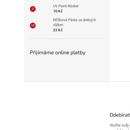
UV-Paint-Masker
70 Kč
Mřížková Páska ze skelných
vláken
33 Kč
Přijímáme online platby
Z
á
p
a
t
Odebírat
í
Vložte svůj