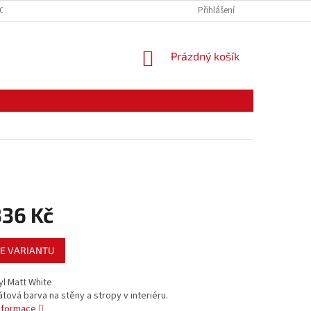
CE ZBOŽÍ
ODSTOUPENÍ OD KUPNÍ SMLOUVY
Přihlášení
PODMÍNKY OCHRANY O
NÁKUPNÍ
Prázdný košík
KOŠÍK
336 Kč
E VARIANTU
yl Matt White
látová barva na stěny a stropy v interiéru.
informace