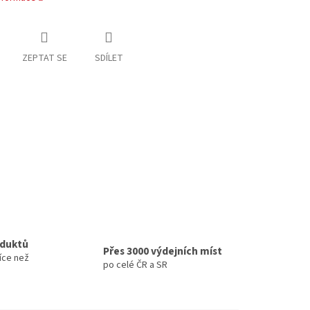
ZEPTAT SE
SDÍLET
oduktů
Přes 3000 výdejních míst
íce než
po celé ČR a SR