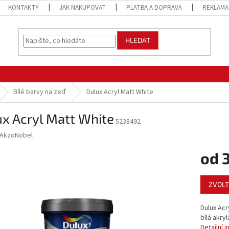
KONTAKTY
JAK NAKUPOVAT
PLATBA A DOPRAVA
REKLAMA
HLEDAT
Bílé barvy na zeď
Dulux Acryl Matt White
x Acryl Matt White
5238492
AkzoNobel
od
Měrná
ZVOLT
cena:
Dulux Acr
bílá akry
Detailní 