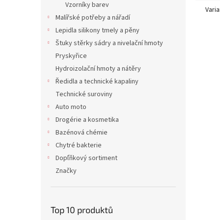
Vzorníky barev
Varia
Malířské potřeby a nářadí
Lepidla silikony tmely a pěny
Štuky stěrky sádry a nivelační hmoty
Pryskyřice
Hydroizolační hmoty a nátěry
Ředidla a technické kapaliny
Technické suroviny
Auto moto
Drogérie a kosmetika
Bazénová chémie
Chytré bakterie
Dopľňkový sortiment
Značky
Top 10 produktů