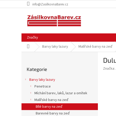
Přejít
info@ZasilkovnaBarev.cz
na
obsah
Značky
Domů
Barvy laky lazury
Malířské barvy na zeď
P
Dulu
o
Přeskočit
s
Značka:
Kategorie
kategorie
t
r
Barvy laky lazury
a
Penetrace
n
Míchání barev, laků, lazur a omítek
n
í
Malířské barvy na zeď
p
Bílé barvy na zeď
a
Barevné barvy na zeď