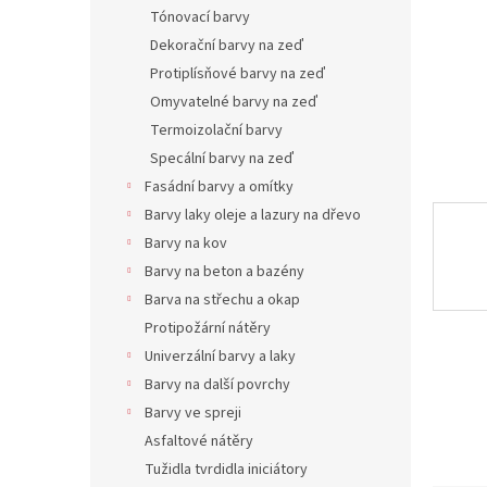
n
Tónovací barvy
e
Dekorační barvy na zeď
l
Protiplísňové barvy na zeď
Omyvatelné barvy na zeď
Termoizolační barvy
Specální barvy na zeď
Fasádní barvy a omítky
Barvy laky oleje a lazury na dřevo
Barvy na kov
Barvy na beton a bazény
Barva na střechu a okap
Protipožární nátěry
Univerzální barvy a laky
Barvy na další povrchy
Barvy ve spreji
Asfaltové nátěry
Tužidla tvrdidla iniciátory