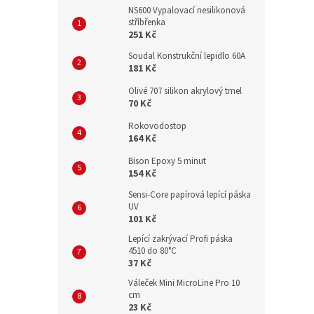
NS600 Vypalovací nesilikonová
stříbřenka
251 Kč
Soudal Konstrukční lepidlo 60A
181 Kč
Olivé 707 silikon akrylový tmel
70 Kč
Rokovodostop
164 Kč
Bison Epoxy 5 minut
154 Kč
Sensi-Core papírová lepící páska
UV
101 Kč
Lepící zakrývací Profi páska
4510 do 80°C
37 Kč
Váleček Mini MicroLine Pro 10
cm
23 Kč