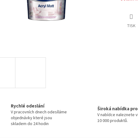
TISK
Rychlé odeslání
Široká nabídka pr
V pracovních dnech odesíláme
V nabídce naleznete v
objednávky které jsou
10 000 produktů.
skladem do 24 hodin