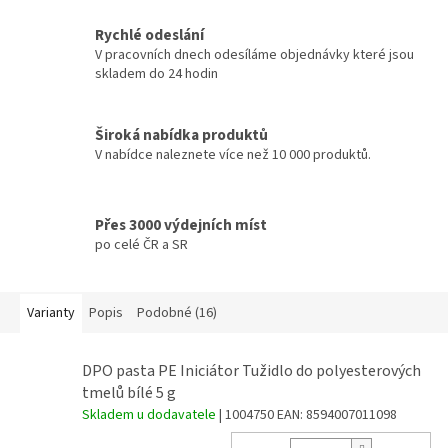
Rychlé odeslání
V pracovních dnech odesíláme objednávky které jsou
skladem do 24 hodin
Široká nabídka produktů
V nabídce naleznete více než 10 000 produktů.
Přes 3000 výdejních míst
po celé ČR a SR
Varianty
Popis
Podobné (16)
DPO pasta PE Iniciátor Tužidlo do polyesterových
tmelů bílé 5 g
Skladem u dodavatele
| 1004750
EAN:
8594007011098