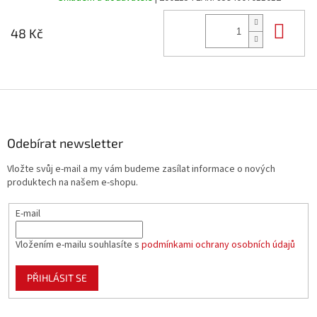
Do 
48 Kč
Z
á
p
a
Odebírat newsletter
t
Vložte svůj e-mail a my vám budeme zasílat informace o nových
í
produktech na našem e-shopu.
E-mail
Vložením e-mailu souhlasíte s
podmínkami ochrany osobních údajů
PŘIHLÁSIT SE