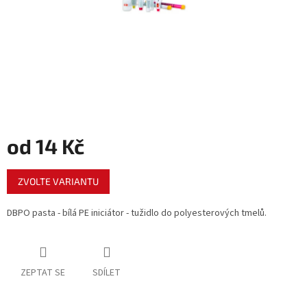
od
14 Kč
Měrná
ZVOLTE VARIANTU
cena:
DBPO pasta - bílá PE iniciátor - tužidlo do polyesterových tmelů.
ZEPTAT SE
SDÍLET