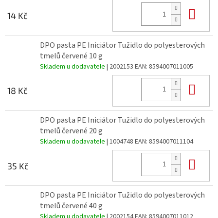
Do 
14 Kč
DPO pasta PE Iniciátor Tužidlo do polyesterových
tmelů červené 10 g
Skladem u dodavatele
| 2002153
EAN:
8594007011005
Do 
18 Kč
DPO pasta PE Iniciátor Tužidlo do polyesterových
tmelů červené 20 g
Skladem u dodavatele
| 1004748
EAN:
8594007011104
Do 
35 Kč
DPO pasta PE Iniciátor Tužidlo do polyesterových
tmelů červené 40 g
Skladem u dodavatele
| 2002154
EAN:
8594007011012