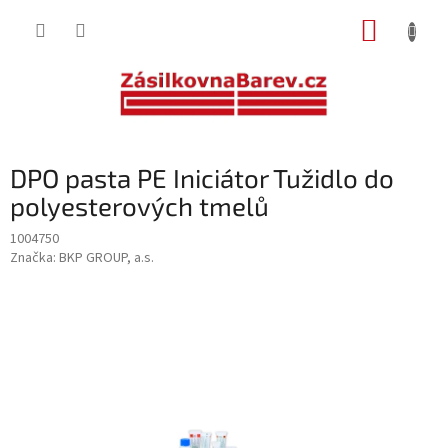
Přejít
NÁKUP
na
obsah
KOŠÍK
DPO pasta PE Iniciátor Tužidlo do
polyesterových tmelů
1004750
Značka:
BKP GROUP, a.s.