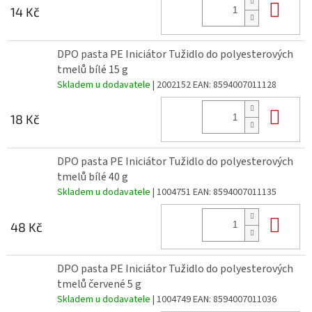
Do 
14 Kč
DPO pasta PE Iniciátor Tužidlo do polyesterových
tmelů bílé 15 g
Skladem u dodavatele
| 2002152
EAN:
8594007011128
Do 
18 Kč
DPO pasta PE Iniciátor Tužidlo do polyesterových
tmelů bílé 40 g
Skladem u dodavatele
| 1004751
EAN:
8594007011135
Do 
48 Kč
DPO pasta PE Iniciátor Tužidlo do polyesterových
tmelů červené 5 g
Skladem u dodavatele
| 1004749
EAN:
8594007011036