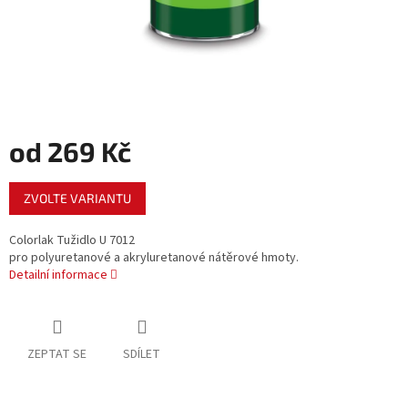
od
269 Kč
Měrná
ZVOLTE VARIANTU
cena:
Colorlak Tužidlo U 7012
pro polyuretanové a akryluretanové nátěrové hmoty.
Detailní informace
ZEPTAT SE
SDÍLET