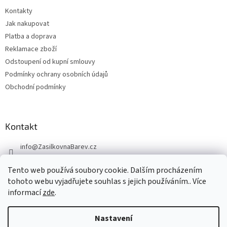
Kontakty
Jak nakupovat
Platba a doprava
Reklamace zboží
Odstoupení od kupní smlouvy
Podmínky ochrany osobních údajů
Obchodní podmínky
Kontakt
info
@
ZasilkovnaBarev.cz
705 633 776
Tento web používá soubory cookie. Dalším procházením
tohoto webu vyjadřujete souhlas s jejich používáním.. Více
informací
zde
.
Nastavení
Vytvořil Shoptet