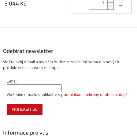
Do 
3 044 Kč
Z
á
p
a
Odebírat newsletter
t
Vložte svůj e-mail a my vám budeme zasílat informace o nových
í
produktech na našem e-shopu.
E-mail
Vložením e-mailu souhlasíte s
podmínkami ochrany osobních údajů
PŘIHLÁSIT SE
Informace pro vás