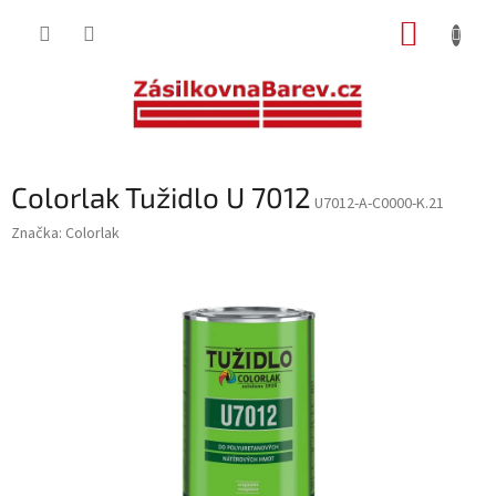
Přejít
NÁKUP
na
obsah
KOŠÍK
Colorlak Tužidlo U 7012
U7012-A-C0000-K.21
Značka:
Colorlak