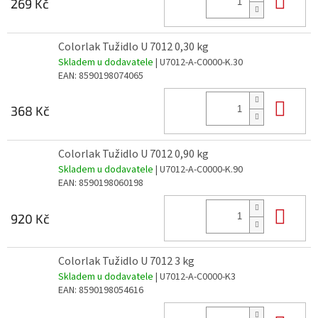
269 Kč
Colorlak Tužidlo U 7012 0,30 kg
Skladem u dodavatele
| U7012-A-C0000-K.30
EAN:
8590198074065
Do 
368 Kč
Colorlak Tužidlo U 7012 0,90 kg
Skladem u dodavatele
| U7012-A-C0000-K.90
EAN:
8590198060198
Do 
920 Kč
Colorlak Tužidlo U 7012 3 kg
Skladem u dodavatele
| U7012-A-C0000-K3
EAN:
8590198054616