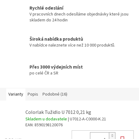
Rychlé odeslání
V pracovních dnech odesíláme objednávky které jsou
skladem do 24 hodin
Široká nabídka produktů
V nabídce naleznete více než 10 000 produktů.
Přes 3000 výdejních míst
po celé ČR a SR
Varianty
Popis
Podobné (16)
Colorlak Tužidlo U 7012 0,21 kg
Skladem u dodavatele
| U7012-A-C0000-K.21
EAN:
8590198120076
Do 