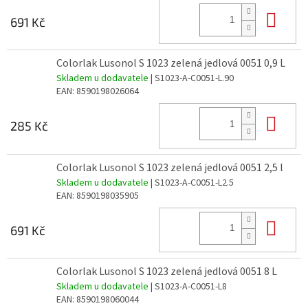
Do 
691 Kč
Colorlak Lusonol S 1023 zelená jedlová 0051 0,9 L
Skladem u dodavatele
| S1023-A-C0051-L.90
EAN:
8590198026064
Do 
285 Kč
Colorlak Lusonol S 1023 zelená jedlová 0051 2,5 l
Skladem u dodavatele
| S1023-A-C0051-L2.5
EAN:
8590198035905
Do 
691 Kč
Colorlak Lusonol S 1023 zelená jedlová 0051 8 L
Skladem u dodavatele
| S1023-A-C0051-L8
EAN:
8590198060044