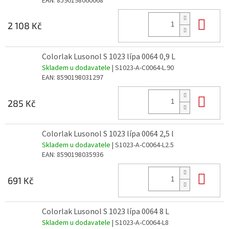
EAN:
8590198060068
Do 
2 108 Kč
Colorlak Lusonol S 1023 lípa 0064 0,9 L
Skladem u dodavatele
| S1023-A-C0064-L.90
EAN:
8590198031297
Do 
285 Kč
Colorlak Lusonol S 1023 lípa 0064 2,5 l
Skladem u dodavatele
| S1023-A-C0064-L2.5
EAN:
8590198035936
Do 
691 Kč
Colorlak Lusonol S 1023 lípa 0064 8 L
Skladem u dodavatele
| S1023-A-C0064-L8