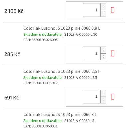
Do 
2 108 Kč
Colorlak Lusonol S 1023 pinie 0060 0,9 L
Skladem u dodavatele
| S1023-A-C0060-L.90
EAN:
8590198026095
Do 
285 Kč
Colorlak Lusonol S 1023 pinie 0060 2,5 l
Skladem u dodavatele
| S1023-A-C0060-L2.5
EAN:
8590198035912
Do 
691 Kč
Colorlak Lusonol S 1023 pinie 0060 8 L
Skladem u dodavatele
| S1023-A-C0060-L8
EAN:
8590198060051