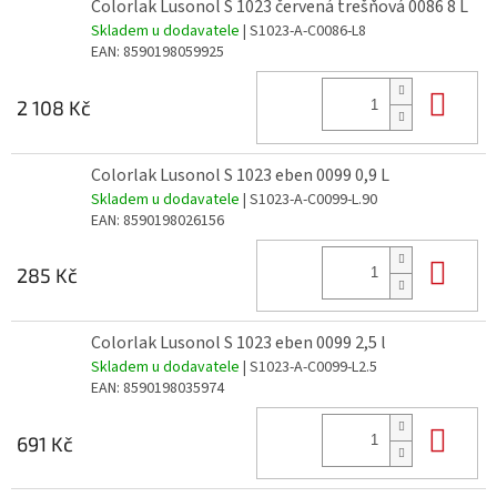
Colorlak Lusonol S 1023 červená trešňová 0086 8 L
Skladem u dodavatele
| S1023-A-C0086-L8
EAN:
8590198059925
Do 
2 108 Kč
Colorlak Lusonol S 1023 eben 0099 0,9 L
Skladem u dodavatele
| S1023-A-C0099-L.90
EAN:
8590198026156
Do 
285 Kč
Colorlak Lusonol S 1023 eben 0099 2,5 l
Skladem u dodavatele
| S1023-A-C0099-L2.5
EAN:
8590198035974
Do 
691 Kč