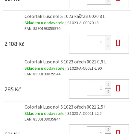
Colorlak Lusonol S 1023 kaštan 0020 8 L
Skladem u dodavatele
| S1023-A-C0020-L8
EAN:
8590198059970
Do 
2 108 Kč
Colorlak Lusonol S 1023 ořech 0021 0,9 L
Skladem u dodavatele
| S1023-A-C0021-L.90
EAN:
8590198025944
Do 
285 Kč
Colorlak Lusonol S 1023 ořech 0021 2,5 l
Skladem u dodavatele
| S1023-A-C0021-L2.5
EAN:
8590198035844
Do 