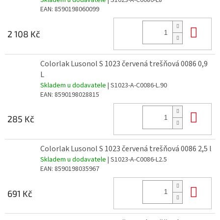
Skladem u dodavatele
| S1023-A-C0080-L8
EAN:
8590198060099
Do 
2 108 Kč
Colorlak Lusonol S 1023 červená trešňová 0086 0,9
L
Skladem u dodavatele
| S1023-A-C0086-L.90
EAN:
8590198028815
Do 
285 Kč
Colorlak Lusonol S 1023 červená trešňová 0086 2,5 l
Skladem u dodavatele
| S1023-A-C0086-L2.5
EAN:
8590198035967
Do 
691 Kč