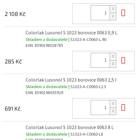
Do 
2 108 Kč
Colorlak Lusonol S 1023 borovice 0063 0,9 L
Skladem u dodavatele
| S1023-A-C0063-L.90
EAN:
8590198028785
Do 
285 Kč
Colorlak Lusonol S 1023 borovice 0063 2,5 l
Skladem u dodavatele
| S1023-A-C0063-L2.5
EAN:
8590198035929
Do 
691 Kč
Colorlak Lusonol S 1023 borovice 0063 8 L
Skladem u dodavatele
| S1023-A-C0063-L8