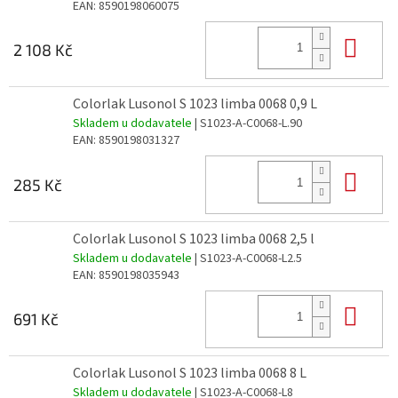
EAN:
8590198060075
Do 
2 108 Kč
Colorlak Lusonol S 1023 limba 0068 0,9 L
Skladem u dodavatele
| S1023-A-C0068-L.90
EAN:
8590198031327
Do 
285 Kč
Colorlak Lusonol S 1023 limba 0068 2,5 l
Skladem u dodavatele
| S1023-A-C0068-L2.5
EAN:
8590198035943
Do 
691 Kč
Colorlak Lusonol S 1023 limba 0068 8 L
Skladem u dodavatele
| S1023-A-C0068-L8