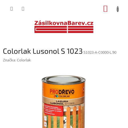
Přejít
NÁKUP
na
obsah
KOŠÍK
Colorlak Lusonol S 1023
S1023-A-C0000-L.90
Značka:
Colorlak