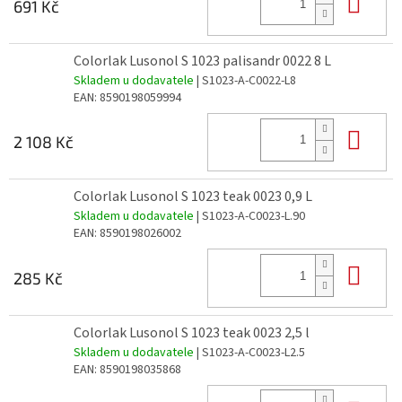
Do 
691 Kč
Colorlak Lusonol S 1023 palisandr 0022 8 L
Skladem u dodavatele
| S1023-A-C0022-L8
EAN:
8590198059994
Do 
2 108 Kč
Colorlak Lusonol S 1023 teak 0023 0,9 L
Skladem u dodavatele
| S1023-A-C0023-L.90
EAN:
8590198026002
Do 
285 Kč
Colorlak Lusonol S 1023 teak 0023 2,5 l
Skladem u dodavatele
| S1023-A-C0023-L2.5
EAN:
8590198035868