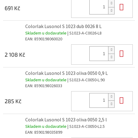
Do 
691 Kč
Colorlak Lusonol S 1023 dub 0026 8 L
Skladem u dodavatele
| S1023-A-C0026-L8
EAN:
8590198060020
Do 
2 108 Kč
Colorlak Lusonol S 1023 oliva 0050 0,9 L
Skladem u dodavatele
| S1023-A-C0050-L.90
EAN:
8590198026033
Do 
285 Kč
Colorlak Lusonol S 1023 oliva 0050 2,5 l
Skladem u dodavatele
| S1023-A-C0050-L2.5
EAN:
8590198035899