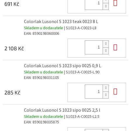
Do 
691 Kč
Colorlak Lusonol S 1023 teak 0023 8 L
Skladem u dodavatele
| S1023-A-C0023-L8
EAN:
8590198060006
Do 
2 108 Kč
Colorlak Lusonol S 1023 sipo 0025 0,9 L
Skladem u dodavatele
| S1023-A-C0025-L.90
EAN:
8590198031105
Do 
285 Kč
Colorlak Lusonol S 1023 sipo 0025 2,5 l
Skladem u dodavatele
| S1023-A-C0025-L2.5
EAN:
8590198035875