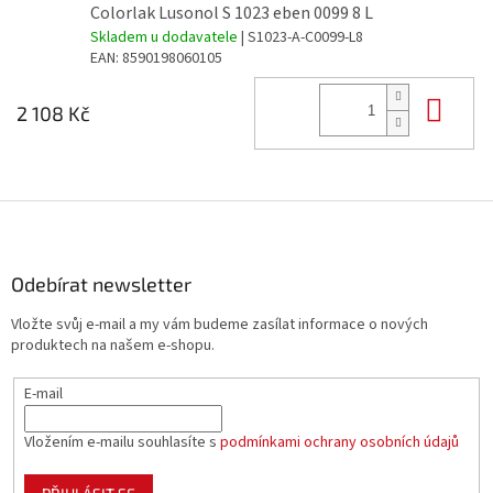
Colorlak Lusonol S 1023 eben 0099 8 L
Skladem u dodavatele
| S1023-A-C0099-L8
EAN:
8590198060105
Do 
2 108 Kč
Z
á
p
a
Odebírat newsletter
t
Vložte svůj e-mail a my vám budeme zasílat informace o nových
í
produktech na našem e-shopu.
E-mail
Vložením e-mailu souhlasíte s
podmínkami ochrany osobních údajů