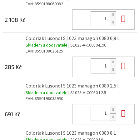
EAN:
8590198060082
Do 
2 108 Kč
Colorlak Lusonol S 1023 mahagon 0080 0,9 L
Skladem u dodavatele
| S1023-A-C0080-L.90
EAN:
8590198026125
Do 
285 Kč
Colorlak Lusonol S 1023 mahagon 0080 2,5 l
Skladem u dodavatele
| S1023-A-C0080-L2.5
EAN:
8590198035950
Do 
691 Kč
Colorlak Lusonol S 1023 mahagon 0080 8 L