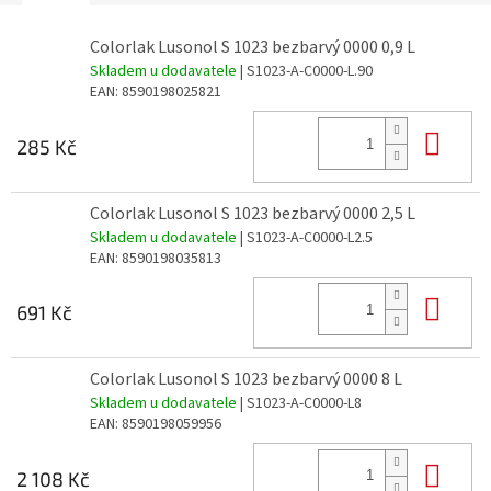
Colorlak Lusonol S 1023 bezbarvý 0000 0,9 L
Skladem u dodavatele
| S1023-A-C0000-L.90
EAN:
8590198025821
Do 
285 Kč
Colorlak Lusonol S 1023 bezbarvý 0000 2,5 L
Skladem u dodavatele
| S1023-A-C0000-L2.5
EAN:
8590198035813
Do 
691 Kč
Colorlak Lusonol S 1023 bezbarvý 0000 8 L
Skladem u dodavatele
| S1023-A-C0000-L8
EAN:
8590198059956
Do 
2 108 Kč