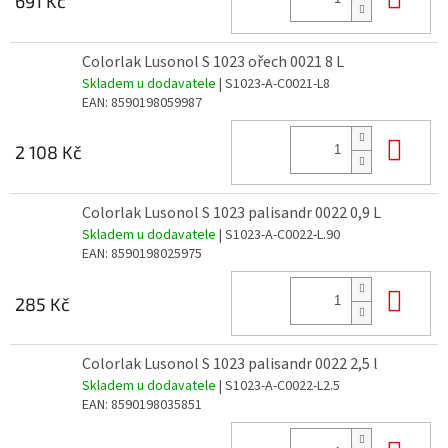
691 Kč
Colorlak Lusonol S 1023 ořech 0021 8 L
Skladem u dodavatele
| S1023-A-C0021-L8
EAN:
8590198059987
Do 
2 108 Kč
Colorlak Lusonol S 1023 palisandr 0022 0,9 L
Skladem u dodavatele
| S1023-A-C0022-L.90
EAN:
8590198025975
Do 
285 Kč
Colorlak Lusonol S 1023 palisandr 0022 2,5 l
Skladem u dodavatele
| S1023-A-C0022-L2.5
EAN:
8590198035851