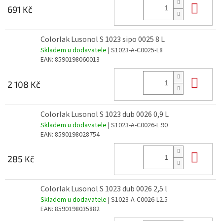
Do 
691 Kč
Colorlak Lusonol S 1023 sipo 0025 8 L
Skladem u dodavatele
| S1023-A-C0025-L8
EAN:
8590198060013
Do 
2 108 Kč
Colorlak Lusonol S 1023 dub 0026 0,9 L
Skladem u dodavatele
| S1023-A-C0026-L.90
EAN:
8590198028754
Do 
285 Kč
Colorlak Lusonol S 1023 dub 0026 2,5 l
Skladem u dodavatele
| S1023-A-C0026-L2.5
EAN:
8590198035882