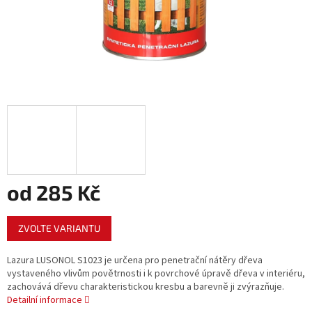
od
285 Kč
Měrná
ZVOLTE VARIANTU
cena:
Lazura LUSONOL S1023 je určena pro penetrační nátěry dřeva
vystaveného vlivům povětrnosti i k povrchové úpravě dřeva v interiéru,
zachovává dřevu charakteristickou kresbu a barevně ji zvýrazňuje.
Detailní informace