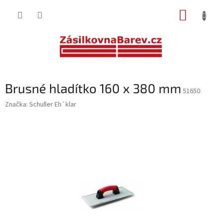
Přejít
NÁKUP
na
obsah
KOŠÍK
Brusné hladítko 160 x 380 mm
51650
Značka:
Schuller Eh´klar