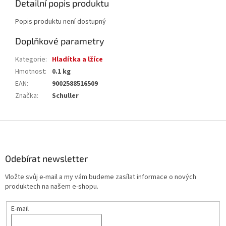
Detailní popis produktu
Popis produktu není dostupný
Doplňkové parametry
Kategorie
:
Hladítka a lžíce
Hmotnost
:
0.1 kg
EAN
:
9002588516509
Značka
:
Schuller
Z
á
p
a
Odebírat newsletter
t
Vložte svůj e-mail a my vám budeme zasílat informace o nových
í
produktech na našem e-shopu.
E-mail