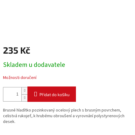
235 Kč
Měrná
Skladem u dodavatele
cena:
Možnosti doručení
Přidat do košíku
Brusné hladítko pozinkovaný ocelový plech s brusným povrchem,
celistvá rukojeť, k hrubému obroušení a vyrovnání polystyrenových
desek.