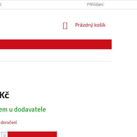
CE ZBOŽÍ
ODSTOUPENÍ OD KUPNÍ SMLOUVY
Přihlášení
PODMÍNKY OCHRANY O
NÁKUPNÍ
Prázdný košík
KOŠÍK
 Kč
em u dodavatele
 doručení