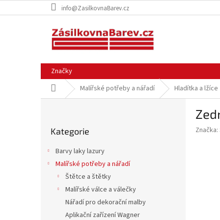
Přejít
info@ZasilkovnaBarev.cz
na
obsah
Značky
Domů
Malířské potřeby a nářadí
Hladítka a lžíce
P
Zedn
o
Přeskočit
s
Značka:
Kategorie
kategorie
t
r
Barvy laky lazury
a
Malířské potřeby a nářadí
n
Štětce a štětky
n
í
Malířské válce a válečky
p
Nářadí pro dekorační malby
a
Aplikační zařízení Wagner