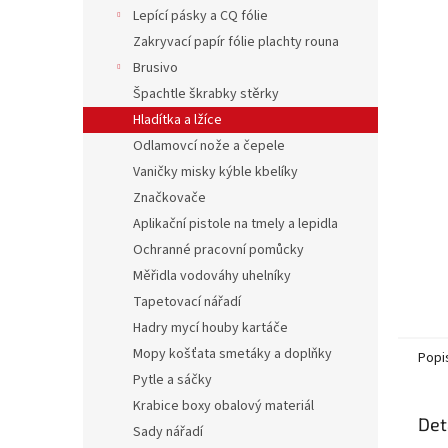
n
Lepící pásky a CQ fólie
e
Zakryvací papír fólie plachty rouna
l
Brusivo
Špachtle škrabky stěrky
Hladítka a lžíce
Odlamovcí nože a čepele
Vaničky misky kýble kbelíky
Značkovače
Aplikační pistole na tmely a lepidla
Ochranné pracovní pomůcky
Měřidla vodováhy uhelníky
Tapetovací nářadí
Hadry mycí houby kartáče
Mopy košťata smetáky a doplňky
Popi
Pytle a sáčky
Krabice boxy obalový materiál
Det
Sady nářadí