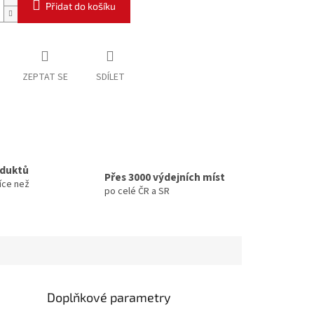
Přidat do košíku
ZEPTAT SE
SDÍLET
oduktů
Přes 3000 výdejních míst
íce než
po celé ČR a SR
Doplňkové parametry