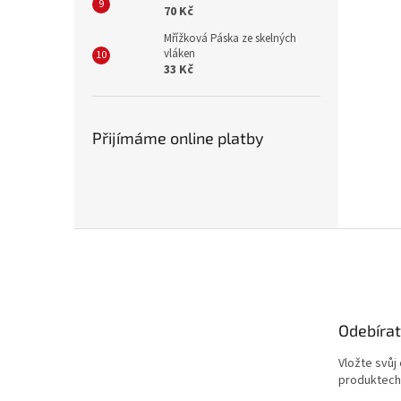
70 Kč
Mřížková Páska ze skelných
vláken
33 Kč
Přijímáme online platby
Z
á
p
a
t
Odebírat
í
Vložte svůj
produktech