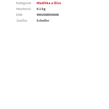
Kategorie
:
Hladítka a lžíce
Hmotnost
:
0.1 kg
EAN
:
9002588550008
Značka
:
Schuller