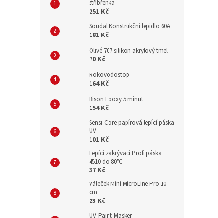
stříbřenka
251 Kč
Soudal Konstrukční lepidlo 60A
181 Kč
Olivé 707 silikon akrylový tmel
70 Kč
Rokovodostop
164 Kč
Bison Epoxy 5 minut
154 Kč
Sensi-Core papírová lepící páska
UV
101 Kč
Lepící zakrývací Profi páska
4510 do 80°C
37 Kč
Váleček Mini MicroLine Pro 10
cm
23 Kč
UV-Paint-Masker