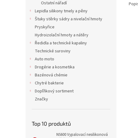
Ostatní nářadí
Popi
Lepidla silikony tmely a pěny
Štuky stěrky sádry a nivelační hmoty
Pryskyřice
Hydroizolační hmoty a nátěry
Ředidla a technické kapaliny
Technické suroviny
Auto moto
Drogérie a kosmetika
Bazénová chémie
Chytré bakterie
Dopľňkový sortiment
Značky
Top 10 produktů
NS600 Vypalovací nesilikonová