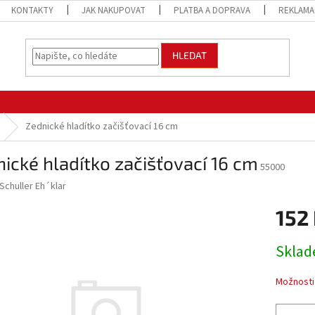
KONTAKTY
JAK NAKUPOVAT
PLATBA A DOPRAVA
REKLAMA
HLEDAT
Zednické hladítko začišťovací 16 cm
ické hladítko začišťovací 16 cm
55000
Schuller Eh´klar
152
Měrná
Sklad
cena:
Možnosti