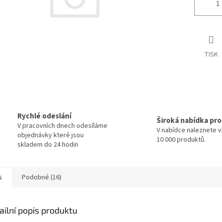
TISK
Rychlé odeslání
Široká nabídka pr
V pracovních dnech odesíláme
V nabídce naleznete v
objednávky které jsou
10 000 produktů.
skladem do 24 hodin
s
Podobné (16)
ailní popis produktu