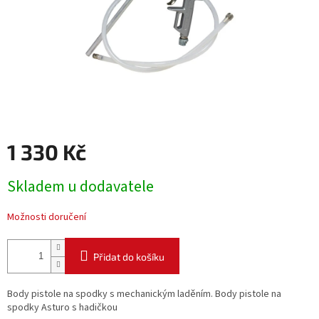
1 330 Kč
Měrná
Skladem u dodavatele
cena:
Možnosti doručení
Přidat do košíku
Body pistole na spodky s mechanickým laděním. Body pistole na
spodky Asturo s hadičkou