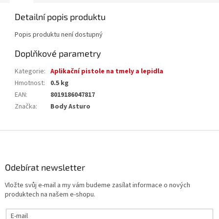
Detailní popis produktu
Popis produktu není dostupný
Doplňkové parametry
Kategorie
:
Aplikační pistole na tmely a lepidla
Hmotnost
:
0.5 kg
EAN
:
8019186047817
Značka
:
Body Asturo
Z
á
p
a
Odebírat newsletter
t
Vložte svůj e-mail a my vám budeme zasílat informace o nových
í
produktech na našem e-shopu.
E-mail