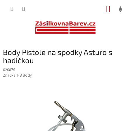
Přejít
NÁKUP
na
obsah
KOŠÍK
Body Pistole na spodky Asturo s
hadičkou
020879
Značka:
HB Body