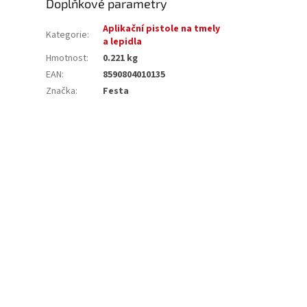
Doplňkové parametry
Aplikační pistole na tmely
Kategorie
:
a lepidla
Hmotnost
:
0.221 kg
EAN
:
8590804010135
Značka
:
Festa