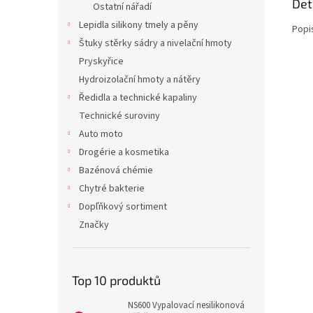
Det
Ostatní nářadí
Lepidla silikony tmely a pěny
Popi
Štuky stěrky sádry a nivelační hmoty
Pryskyřice
Hydroizolační hmoty a nátěry
Ředidla a technické kapaliny
Technické suroviny
Auto moto
Drogérie a kosmetika
Bazénová chémie
Chytré bakterie
Dopľňkový sortiment
Značky
Top 10 produktů
NS600 Vypalovací nesilikonová