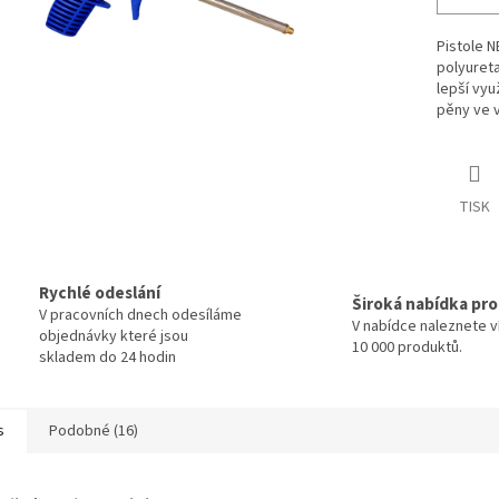
Pistole N
polyureta
lepší vyu
pěny ve v
TISK
Rychlé odeslání
Široká nabídka pr
V pracovních dnech odesíláme
V nabídce naleznete v
objednávky které jsou
10 000 produktů.
skladem do 24 hodin
s
Podobné (16)