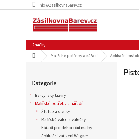
Přejít
info@ZasilkovnaBarev.cz
na
obsah
Značky
Domů
Malířské potřeby a nářadí
Aplikační pistol
P
Pis
o
Přeskočit
s
Kategorie
kategorie
t
r
Barvy laky lazury
a
Malířské potřeby a nářadí
n
Štětce a štětky
n
í
Malířské válce a válečky
p
Nářadí pro dekorační malby
a
Aplikační zařízení Wagner