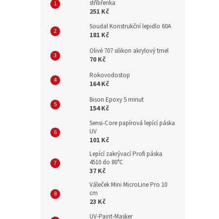
stříbřenka
251 Kč
Soudal Konstrukční lepidlo 60A
181 Kč
Olivé 707 silikon akrylový tmel
70 Kč
Rokovodostop
164 Kč
Bison Epoxy 5 minut
154 Kč
Sensi-Core papírová lepící páska
UV
101 Kč
Lepící zakrývací Profi páska
4510 do 80°C
37 Kč
Váleček Mini MicroLine Pro 10
cm
23 Kč
UV-Paint-Masker