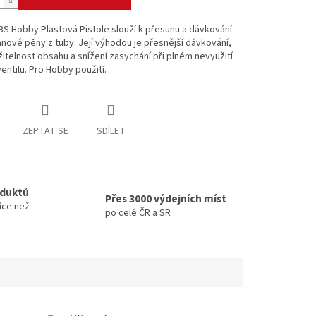
BS Hobby Plastová Pistole slouží k přesunu a dávkování
nové pěny z tuby. Její výhodou je přesnější dávkování,
žitelnost obsahu a snížení zasychání při plném nevyužití
entilu. Pro Hobby použití.
ZEPTAT SE
SDÍLET
oduktů
Přes 3000 výdejních míst
íce než
po celé ČR a SR