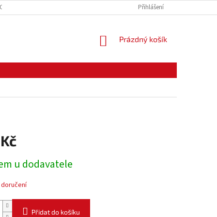
CE ZBOŽÍ
ODSTOUPENÍ OD KUPNÍ SMLOUVY
Přihlášení
PODMÍNKY OCHRANY O
NÁKUPNÍ
Prázdný košík
KOŠÍK
 Kč
em u dodavatele
 doručení
Přidat do košíku