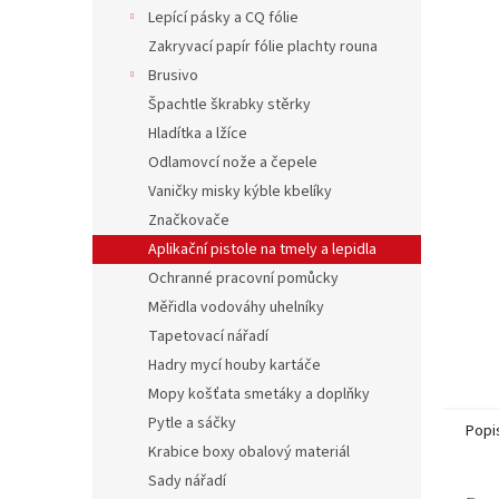
n
Lepící pásky a CQ fólie
e
Zakryvací papír fólie plachty rouna
l
Brusivo
Špachtle škrabky stěrky
Hladítka a lžíce
Odlamovcí nože a čepele
Vaničky misky kýble kbelíky
Značkovače
Aplikační pistole na tmely a lepidla
Ochranné pracovní pomůcky
Měřidla vodováhy uhelníky
Tapetovací nářadí
Hadry mycí houby kartáče
Mopy košťata smetáky a doplňky
Pytle a sáčky
Popi
Krabice boxy obalový materiál
Sady nářadí