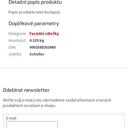
Detailní popis produktu
Popis produktu není dostupný
Doplňkové parametry
Kategorie
:
Fasádní válečky
Hmotnost
:
0.135 kg
EAN
:
9002588202068
Značka
:
Schuller
Z
á
p
a
Odebírat newsletter
t
Vložte svůj e-mail a my vám budeme zasílat informace o nových
í
produktech na našem e-shopu.
E-mail