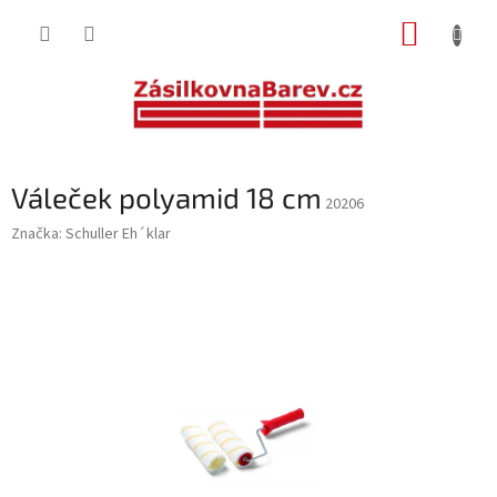
Přejít
NÁKUP
na
obsah
KOŠÍK
Váleček polyamid 18 cm
20206
Značka:
Schuller Eh´klar