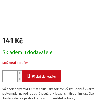
141 Kč
Měrná
Skladem u dodavatele
cena:
Možnosti doručení
Přidat do košíku
Váleček polyamid 12 mm chlup, skandinávský typ, dobrá kvalita
polyamidu, na jednoduché použití, v boxu, s náhradním válečkem.
Tento váleček je vhodný na vodou ředitelné barvy.