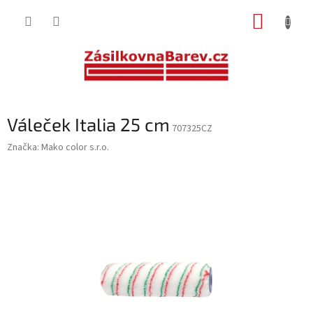
Přejít
NÁKUP
na
obsah
KOŠÍK
Váleček Italia 25 cm
707325CZ
Značka:
Mako color s.r.o.