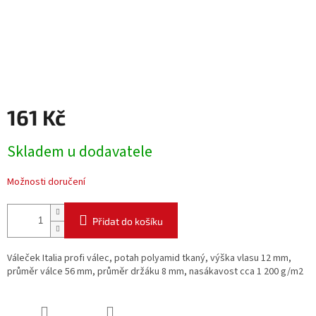
161 Kč
Měrná
Skladem u dodavatele
cena:
Možnosti doručení
Přidat do košíku
Váleček Italia profi válec, potah polyamid tkaný, výška vlasu 12 mm,
průměr válce 56 mm, průměr držáku 8 mm, nasákavost cca 1 200 g/m2