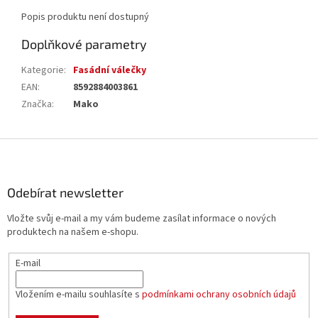
Popis produktu není dostupný
Doplňkové parametry
Kategorie
:
Fasádní válečky
EAN
:
8592884003861
Značka
:
Mako
Z
á
p
a
Odebírat newsletter
t
Vložte svůj e-mail a my vám budeme zasílat informace o nových
í
produktech na našem e-shopu.
E-mail
Vložením e-mailu souhlasíte s
podmínkami ochrany osobních údajů