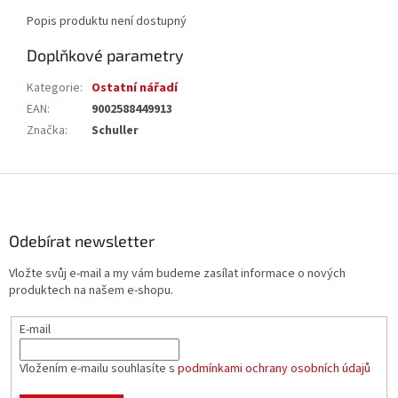
Popis produktu není dostupný
Doplňkové parametry
Kategorie
:
Ostatní nářadí
EAN
:
9002588449913
Značka
:
Schuller
Z
á
p
a
Odebírat newsletter
t
Vložte svůj e-mail a my vám budeme zasílat informace o nových
í
produktech na našem e-shopu.
E-mail
Vložením e-mailu souhlasíte s
podmínkami ochrany osobních údajů