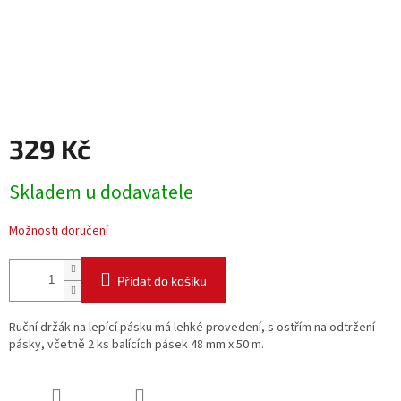
329 Kč
Měrná
Skladem u dodavatele
cena:
Možnosti doručení
Přidat do košíku
Ruční držák na lepící pásku má lehké provedení, s ostřím na odtržení
pásky, včetně 2 ks balících pásek 48 mm x 50 m.