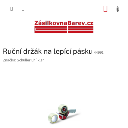
Přejít
NÁKUP
na
obsah
KOŠÍK
Ruční držák na lepící pásku
44991
Značka:
Schuller Eh´klar