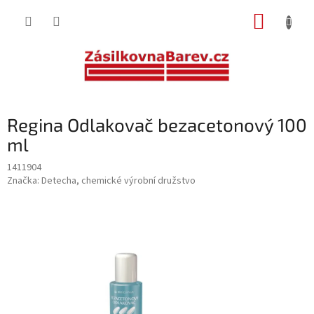
Přejít
NÁKUP
na
obsah
KOŠÍK
Regina Odlakovač bezacetonový 100
ml
1411904
Značka:
Detecha, chemické výrobní družstvo