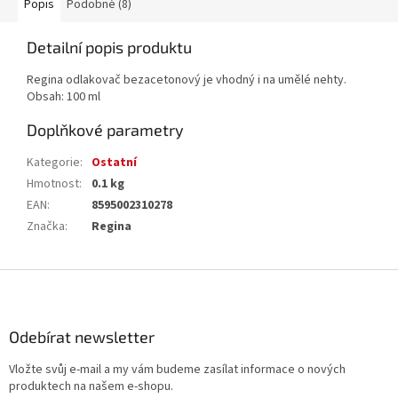
Popis
Podobné (8)
Detailní popis produktu
Regina odlakovač bezacetonový je vhodný i na umělé nehty.
Obsah: 100 ml
Doplňkové parametry
Kategorie
:
Ostatní
Hmotnost
:
0.1 kg
EAN
:
8595002310278
Značka
:
Regina
Z
á
p
a
Odebírat newsletter
t
Vložte svůj e-mail a my vám budeme zasílat informace o nových
í
produktech na našem e-shopu.