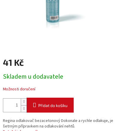
41 Kč
Měrná
Skladem u dodavatele
cena:
Možnosti doručení
Přidat do košíku
Regina odlakovač bezacetonový Dokonale a rychle odlakuje, je
šetrným přípravkem na odlakování nehtů.