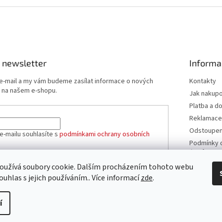
s
u
 newsletter
Informa
 e-mail a my vám budeme zasílat informace o nových
Kontakty
 na našem e-shopu.
Jak nakup
Platba a d
Reklamace
Odstoupení
e-mailu souhlasíte s
podmínkami ochrany osobních
Podmínky 
údajů
Obchodní 
oužívá soubory cookie. Dalším procházením tohoto webu
ÁSIT SE
ouhlas s jejich používáním.. Více informací
zde
.
í
azena.