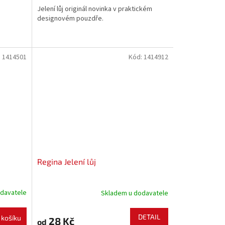
Jelení lůj originál novinka v praktickém
designovém pouzdře.
:
1414501
Kód:
1414912
Regina Jelení lůj
davatele
Skladem u dodavatele
DETAIL
 košíku
28 Kč
od