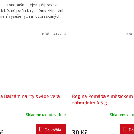
a s konopným olejem přípravek
 k běžné péči i k rychlému zklidnění
čnění vysušených a rozpraskaných
Kód:
1417270
Kód
a Balzám na rty s Aloe vera
Regina Pomáda s měsíčkem
zahradním 4,5 g
Skladem u dodavatele
Skladem u do
Do košíku
Do
č
30 Kč