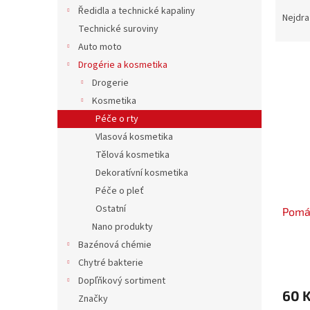
Ř
n
Ředidla a technické kapaliny
a
e
Nejdra
Technické suroviny
z
l
e
Auto moto
V
n
Drogérie a kosmetika
ý
í
Drogerie
p
p
Kosmetika
i
r
Péče o rty
s
o
p
Vlasová kosmetika
d
r
u
Tělová kosmetika
o
k
Dekoratívní kosmetika
d
t
Péče o pleť
u
ů
Ostatní
Pomá
k
Nano produkty
t
ů
Bazénová chémie
Chytré bakterie
Dopľňkový sortiment
60 
Značky