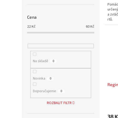
Pomád
určený
a zvlá
Cena
rtů.
22
Kč
60
Kč
Na skladě
0
Novinka
0
Regin
Doporučujeme
0
ROZBALIT FILTR
38 K