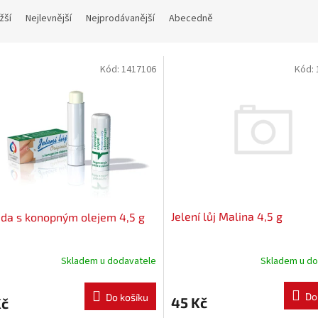
žší
Nejlevnější
Nejprodávanější
Abecedně
Kód:
1417106
Kód:
Jelení lůj Malina 4,5 g
da s konopným olejem 4,5 g
Skladem u do
Skladem u dodavatele
Do
Do košíku
45 Kč
Kč