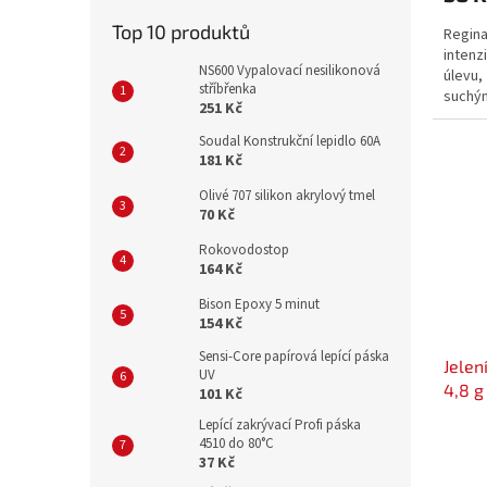
Top 10 produktů
Regina
intenz
NS600 Vypalovací nesilikonová
úlevu,
stříbřenka
suchým
251 Kč
regene
Soudal Konstrukční lepidlo 60A
181 Kč
Olivé 707 silikon akrylový tmel
70 Kč
Rokovodostop
164 Kč
Bison Epoxy 5 minut
154 Kč
Sensi-Core papírová lepící páska
Jelen
UV
4,8 g
101 Kč
Lepící zakrývací Profi páska
4510 do 80°C
37 Kč