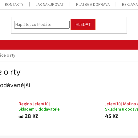
KONTAKTY
JAK NAKUPOVAT
PLATBA A DOPRAVA
REKLAMA
HLEDAT
éče o rty
 o rty
odávanější
Regina Jelení lůj
Jelení lůj Malina 
Skladem u dodavatele
Skladem u dodav
28 Kč
45 Kč
od