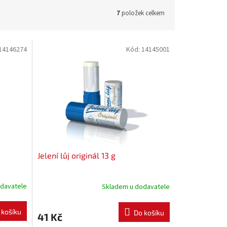
7
položek celkem
14146274
Kód:
14145001
Jelení lůj originál 13 g
davatele
Skladem u dodavatele
 košíku
Do košíku
41 Kč