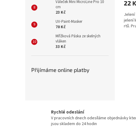
Váleček Mini MicroLine Pro 10
22 
cm
23 Kč
Jelení 
jelení 
UV-Paint-Masker
rtů. P
70 Kč
Mřížková Páska ze skelných
vláken
33 Kč
Přijímáme online platby
Rychlé odeslání
V pracovních dnech odesíláme objednávky kte
jsou skladem do 24 hodin