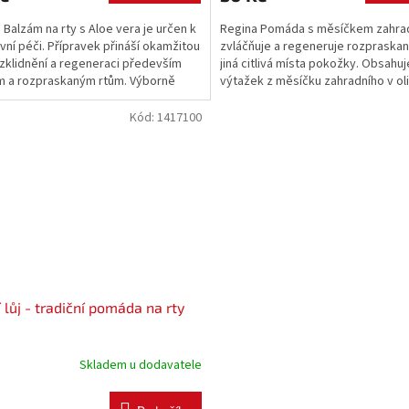
 Balzám na rty s Aloe vera je určen k
Regina Pomáda s měsíčkem zahra
ivní péči. Přípravek přináší okamžitou
zvláčňuje a regeneruje rozpraskan
 zklidnění a regeneraci především
jiná citlivá místa pokožky. Obsahuj
 a rozpraskaným rtům. Výborně
výtažek z měsíčku zahradního v o
ruje, hydratuje a zklidňuje.
oleji a vitamin E.
Kód:
1417100
í lůj - tradiční pomáda na rty
Skladem u dodavatele