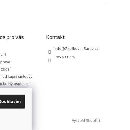
ce pro vás
Kontakt
info
@
ZasilkovnaBarev.cz
ovat
705 633 776
oprava
 zboží
 od kupní smlouvy
ochrany osobních
podmínky
Souhlasím
Vytvořil Shoptet