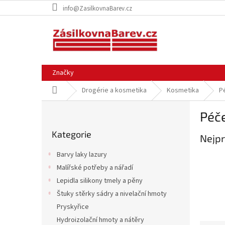
Přejít
info@ZasilkovnaBarev.cz
na
obsah
Značky
Domů
Drogérie a kosmetika
Kosmetika
P
P
Péče
o
Přeskočit
s
Kategorie
kategorie
Nejpr
t
r
Barvy laky lazury
a
Malířské potřeby a nářadí
n
Lepidla silikony tmely a pěny
n
í
Štuky stěrky sádry a nivelační hmoty
p
Pryskyřice
a
Hydroizolační hmoty a nátěry