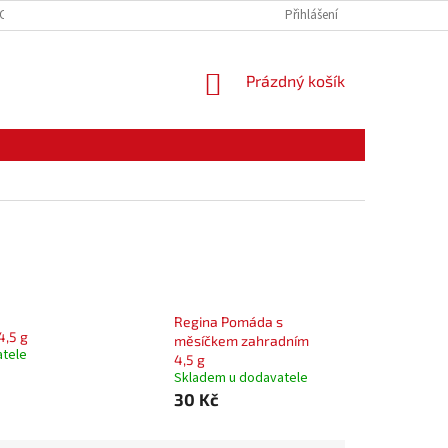
CE ZBOŽÍ
ODSTOUPENÍ OD KUPNÍ SMLOUVY
Přihlášení
PODMÍNKY OCHRANY O
NÁKUPNÍ
Prázdný košík
KOŠÍK
Regina Pomáda s
4,5 g
měsíčkem zahradním
atele
4,5 g
Skladem u dodavatele
30 Kč