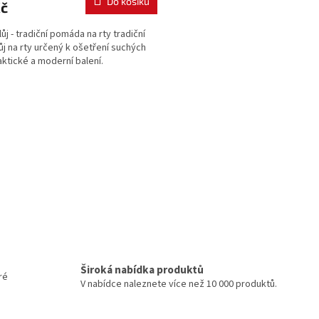
Do košíku
Kč
lůj - tradiční pomáda na rty tradiční
lůj na rty určený k ošetření suchých
raktické a moderní balení.
O
v
l
á
d
a
c
í
p
r
v
k
y
Široká nabídka produktů
v
ré
ý
V nabídce naleznete více než 10 000 produktů.
p
i