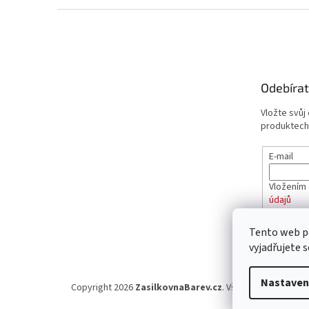
Z
á
p
a
t
Odebírat
í
Vložte svůj
produktech
E-mail
Vložením 
údajů
Tento web p
PŘIHL
vyjadřujete s
Nastaven
Copyright 2026
ZasilkovnaBarev.cz
. Všechna práva vyhr