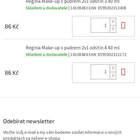
Regina Make-up s pudrem 2v1 odstín 3 40 ml
Skladem u dodavatele
| 14108483
EAN:
8595002313408
Do 
86 Kč
Regina Make-up s pudrem 2v1 odstín 4 40 ml
Skladem u dodavatele
| 14108484
EAN:
8595002322172
Do 
86 Kč
Z
á
p
a
Odebírat newsletter
t
Vložte svůj e-mail a my vám budeme zasílat informace o nových
í
produktech na našem e-shopu.