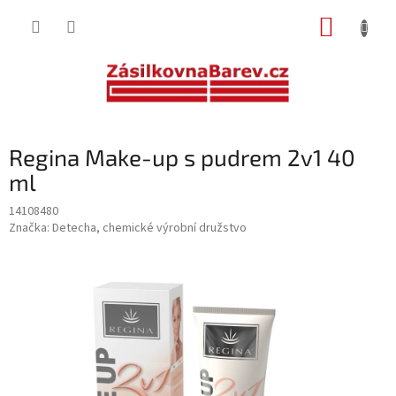
Přejít
NÁKUP
na
obsah
KOŠÍK
Regina Make-up s pudrem 2v1 40
ml
14108480
Značka:
Detecha, chemické výrobní družstvo