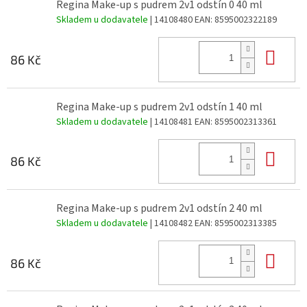
Regina Make-up s pudrem 2v1 odstín 0 40 ml
Skladem u dodavatele
| 14108480
EAN:
8595002322189
Do 
86 Kč
Regina Make-up s pudrem 2v1 odstín 1 40 ml
Skladem u dodavatele
| 14108481
EAN:
8595002313361
Do 
86 Kč
Regina Make-up s pudrem 2v1 odstín 2 40 ml
Skladem u dodavatele
| 14108482
EAN:
8595002313385
Do 
86 Kč