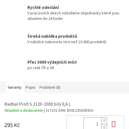
Rychlé odeslání
V pracovních dnech odesíláme objednávky které jsou
skladem do 24 hodin
Široká nabídka produktů
V nabídce naleznete více než 10 000 produktů.
Přes 3000 výdejních míst
po celé ČR a SR
Varianty
Popis
Podobné (8)
Radbal Profi S 2120-1000 bílý 0,6 L
Skladem u dodavatele
| 217151
EAN:
8591235038910
Do 
295 Kč