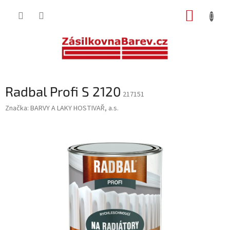
Přejít
NÁKUP
na
obsah
KOŠÍK
Radbal Profi S 2120
217151
Značka:
BARVY A LAKY HOSTIVAŘ, a.s.