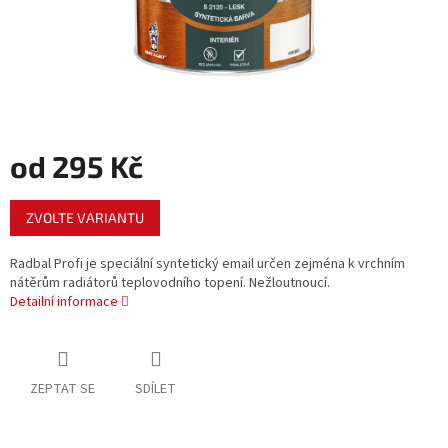
od
295 Kč
Měrná
ZVOLTE VARIANTU
cena:
Radbal Profi je speciální syntetický email určen zejména k vrchním
nátěrům radiátorů teplovodního topení. Nežloutnoucí.
Detailní informace
ZEPTAT SE
SDÍLET