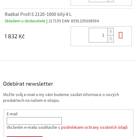
Radbal Profi S 2120-1000 bílý 4 L
Skladem u dodavatele
| 217155
EAN:
8591235038934
Do 
1 832 Kč
Z
á
p
a
Odebírat newsletter
t
Vložte svůj e-mail a my vám budeme zasílat informace o nových
í
produktech na našem e-shopu.
E-mail
Vložením e-mailu souhlasíte s
podmínkami ochrany osobních údajů