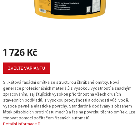
1 726 Kč
Měrná
ZVOLTE VARIANTU
cena:
Silikátová fasádní omítka se strukturou škrábané omítky. Nová
generace profesionálních materiálů s vysokou vydatností a snadným
zpracováním, zajišťujících vysokou přídržnost na všech druzích
stavebních podkladů, s vysokou prodyšností a odolností vůči vodě.
Vysoce pevné a elastické povrchy. Standardně dodávány s obsahem
látek působících proti růstu mechů a řas na povrchu těchto omítek. Lze
tónovat pomocí počítačem řízených automatů.
Detailní informace