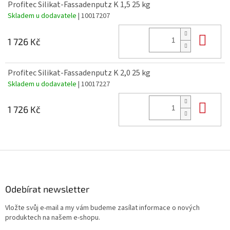
Profitec Silikat-Fassadenputz K 1,5 25 kg
Skladem u dodavatele
| 10017207
Do 
1 726 Kč
Profitec Silikat-Fassadenputz K 2,0 25 kg
Skladem u dodavatele
| 10017227
Do 
1 726 Kč
Z
á
p
a
Odebírat newsletter
t
Vložte svůj e-mail a my vám budeme zasílat informace o nových
í
produktech na našem e-shopu.