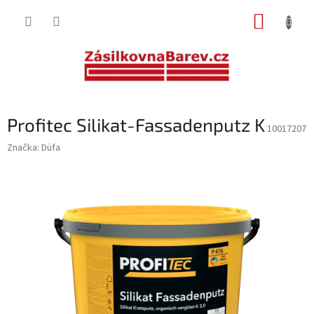
Přejít
NÁKUP
na
obsah
KOŠÍK
Profitec Silikat-Fassadenputz K
10017207
Značka:
Düfa