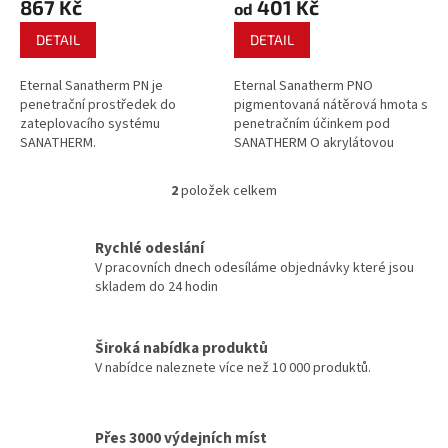
867 Kč
401 Kč
ů
od
DETAIL
DETAIL
Eternal Sanatherm PN je
Eternal Sanatherm PNO
penetrační prostředek do
pigmentovaná nátěrová hmota s
zateplovacího systému
penetračním účinkem pod
SANATHERM.
SANATHERM O akrylátovou
omítkovinu s dobrou
paropropustností.
2
položek celkem
O
v
l
Rychlé odeslání
á
V pracovních dnech odesíláme objednávky které jsou
d
skladem do 24 hodin
a
c
í
Široká nabídka produktů
p
V nabídce naleznete více než 10 000 produktů.
r
v
k
y
Přes 3000 výdejních míst
v