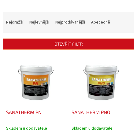
Ř
a
Nejdražší
Nejlevnější
Nejprodávanější
Abecedně
z
e
n
OTEVŘÍT FILTR
í
p
V
r
ý
o
p
d
i
u
s
k
p
t
r
ů
o
d
SANATHERM PN
SANATHERM PNO
u
k
Skladem u dodavatele
Skladem u dodavatele
t