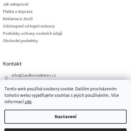
Jak nakupovat
Platba a doprava
Reklamace zboží
Odstoupení od kupní smlouvy
Podmínky ochrany osobních údajů
Obchodní podmínky
Kontakt
info
@
ZasilkovnaBarev.cz
705 633 776
Tento web používá soubory cookie. Dalším procházením
tohoto webu vyjadřujete souhlas s jejich používáním.. Více
informací
zde
.
Nastavení
Vytvořil Shoptet