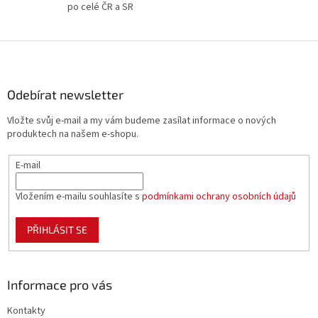
po celé ČR a SR
ý
p
i
Z
s
á
u
p
a
Odebírat newsletter
t
Vložte svůj e-mail a my vám budeme zasílat informace o nových
í
produktech na našem e-shopu.
E-mail
Vložením e-mailu souhlasíte s
podmínkami ochrany osobních údajů
PŘIHLÁSIT SE
Informace pro vás
Kontakty