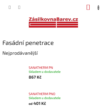
Přejít
NÁKUP
na
obsah
KOŠÍK
Fasádní penetrace
Nejprodávanější
SANATHERM PN
Skladem u dodavatele
867 Kč
SANATHERM PNO
Skladem u dodavatele
401 Kč
od