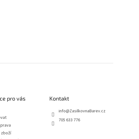
ce pro vás
Kontakt
info
@
ZasilkovnaBarev.cz
ovat
705 633 776
oprava
 zboží