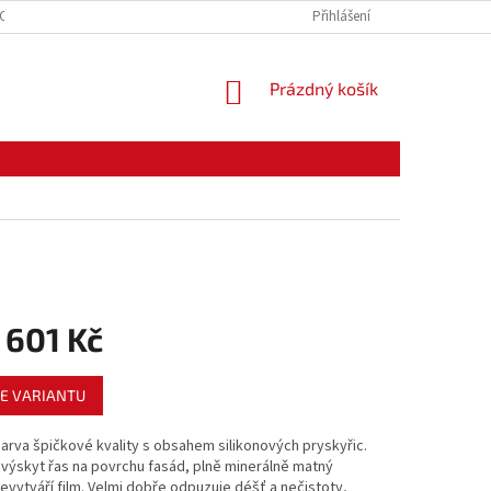
CE ZBOŽÍ
ODSTOUPENÍ OD KUPNÍ SMLOUVY
Přihlášení
PODMÍNKY OCHRANY O
NÁKUPNÍ
Prázdný košík
KOŠÍK
 601 Kč
E VARIANTU
arva špičkové kvality s obsahem silikonových pryskyřic.
výskyt řas na povrchu fasád, plně minerálně matný
evytváří film. Velmi dobře odpuzuje déšť a nečistoty,