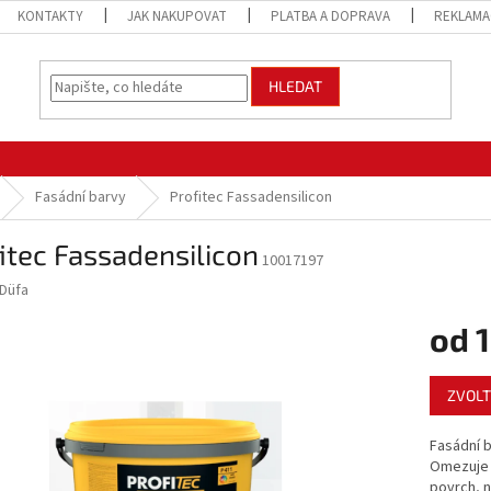
KONTAKTY
JAK NAKUPOVAT
PLATBA A DOPRAVA
REKLAMA
HLEDAT
Fasádní barvy
Profitec Fassadensilicon
itec Fassadensilicon
10017197
Düfa
od
1
Měrná
ZVOLT
cena:
Fasádní b
Omezuje 
povrch, n