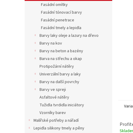
n
Fasádní omítky
e
Fasádní tónovací barvy
l
Fasádní penetrace
Fasádní tmely a lepidla
Barvy laky oleje a lazury na dřevo
Barvy na kov
Barvy na beton a bazény
Barva na střechu a okap
Protipožární nátěry
Univerzální barvy a laky
Barvy na další povrchy
Barvy ve spreji
Asfaltové nátěry
Tužidla tvrdidla iniciátory
Varia
Vzorníky barev
Malířské potřeby a nářadí
Profit
Lepidla silikony tmely a pěny
Sklade