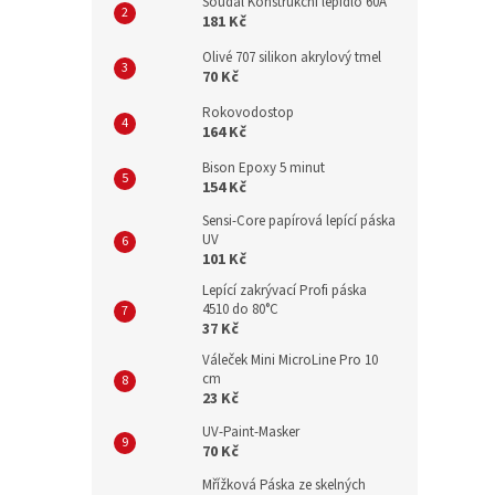
Soudal Konstrukční lepidlo 60A
181 Kč
Olivé 707 silikon akrylový tmel
70 Kč
Rokovodostop
164 Kč
Bison Epoxy 5 minut
154 Kč
Sensi-Core papírová lepící páska
UV
101 Kč
Lepící zakrývací Profi páska
4510 do 80°C
37 Kč
Váleček Mini MicroLine Pro 10
cm
23 Kč
UV-Paint-Masker
70 Kč
Mřížková Páska ze skelných