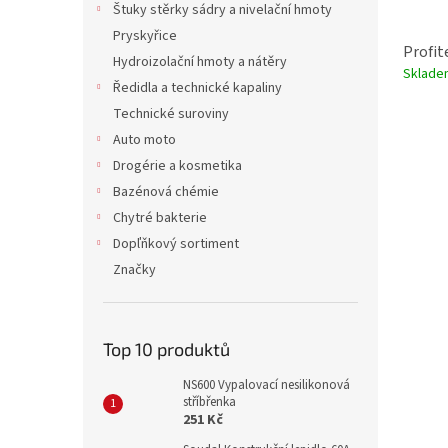
Štuky stěrky sádry a nivelační hmoty
Pryskyřice
Profit
Hydroizolační hmoty a nátěry
Sklade
Ředidla a technické kapaliny
Technické suroviny
Auto moto
Drogérie a kosmetika
Bazénová chémie
Chytré bakterie
Dopľňkový sortiment
Značky
Top 10 produktů
NS600 Vypalovací nesilikonová
stříbřenka
251 Kč