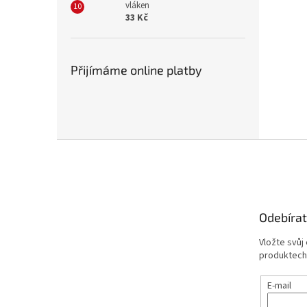
vláken
33 Kč
Přijímáme online platby
Z
á
p
a
t
Odebírat
í
Vložte svůj
produktech
E-mail