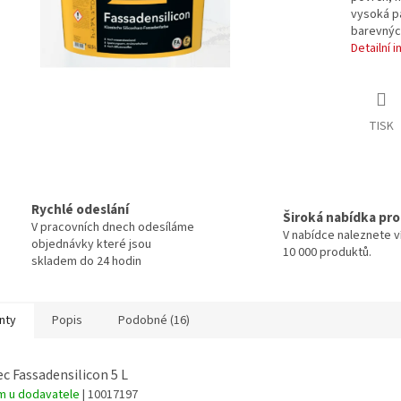
vysoká pa
barevných
Detailní 
TISK
Rychlé odeslání
Široká nabídka pr
V pracovních dnech odesíláme
V nabídce naleznete v
objednávky které jsou
10 000 produktů.
skladem do 24 hodin
nty
Popis
Podobné (16)
ec Fassadensilicon 5 L
m u dodavatele
| 10017197