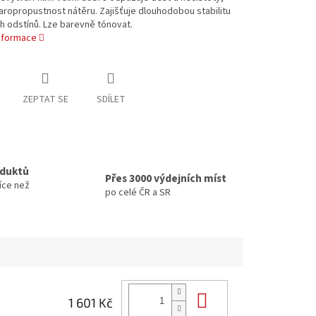
ropropustnost nátěru. Zajišťuje dlouhodobou stabilitu
 odstínů. Lze barevně tónovat.
informace
ZEPTAT SE
SDÍLET
oduktů
Přes 3000 výdejních míst
íce než
po celé ČR a SR
Do košíku
1 601 Kč