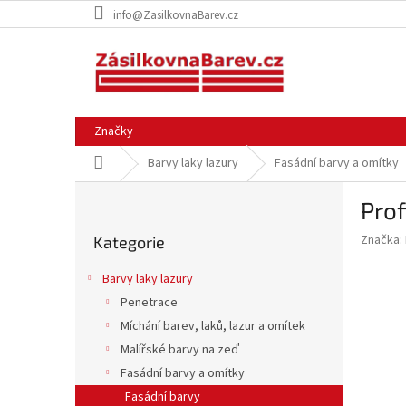
Přejít
info@ZasilkovnaBarev.cz
na
obsah
Značky
Domů
Barvy laky lazury
Fasádní barvy a omítky
P
Prof
o
Přeskočit
s
Značka:
Kategorie
kategorie
t
r
Barvy laky lazury
a
Penetrace
n
Míchání barev, laků, lazur a omítek
n
í
Malířské barvy na zeď
p
Fasádní barvy a omítky
a
Fasádní barvy