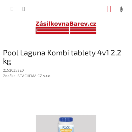
Přejít
NÁKUP
na
obsah
KOŠÍK
Pool Laguna Kombi tablety 4v1 2,2
kg
2152015320
Značka:
STACHEMA CZ s.r.o.