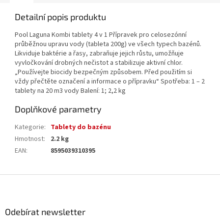
Detailní popis produktu
Pool Laguna Kombi tablety 4 v 1 Přípravek pro celosezónní
průběžnou upravu vody (tableta 200g) ve všech typech bazénů.
Likviduje baktérie a řasy, zabraňuje jejich růstu, umožňuje
vyvločkování drobných nečistot a stabilizuje aktivní chlor.
„Používejte biocidy bezpečným způsobem. Před použitím si
vždy přečtěte označení a informace o přípravku“ Spotřeba: 1 – 2
tablety na 20 m3 vody Balení: 1; 2,2 kg
Doplňkové parametry
Kategorie
:
Tablety do bazénu
Hmotnost
:
2.2 kg
EAN
:
8595039310395
Z
á
p
a
Odebírat newsletter