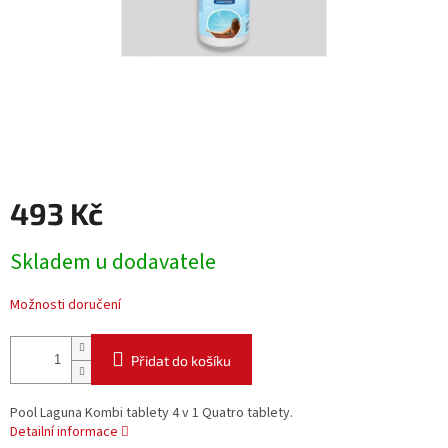
493 Kč
Měrná
Skladem u dodavatele
cena:
Možnosti doručení
Přidat do košíku
Pool Laguna Kombi tablety 4 v 1 Quatro tablety.
Detailní informace