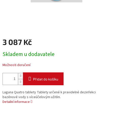
3 087 Kč
Měrná
Skladem u dodavatele
cena:
Možnosti doručení
Přidat do košíku
Laguna Quatro tablety Tablety určené k pravidelné dezinfekci
bazénové vody s víceúčelovým užitím.
Detailní informace