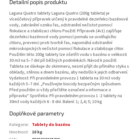
Detailní popis produktu
Laguna Quatro tablety Laguna Quatro (200g tableta) je
víceúčelový přípravek určený k pravidelné dezinfekci bazénové
vody, zabránění vzniku řas, odstranění nečistot pomocí
flokulace a stabilizaci chloru Použití: Přípravek (4v1) zajišťuje
dezinfekci bazénové vody pomocí pomalu se uvolňujícího
chloru, prevenci proti tvorbě řas, napomáhá odstranění
mikroskopických nečistot pomocí flokulace a stabilizuje chlor.
Použitím této 200g tablety lze ošetřit vodu v bazénu o velikosti
30 m3 na 5–7 dní při běžných podmínkách. Návod k použití:
Tableta se dávkuje do skimmeru, nesmí přijít do přímého styku s
obklady, stěnou a dnem bazénu, aby nedošlo k jejich odbarvení.
Vydatnost: Při pravidelném provozu 1 tableta na 30 m3 vody
každých 5–7 dní. „Používejte biocidy bezpečným způsobem.
Před použitím si vždy přečtěte označení a informace o
přípravku“ Spotřeba: Při pravidelném provozu 1 -2 tablety na
30m3 vody každých 6 - 8 dní. Balení: 1; 2,4; 5; 10 kg
Doplňkové parametry
Kategorie
:
Tablety do bazénu
Hmotnost
:
10 kg