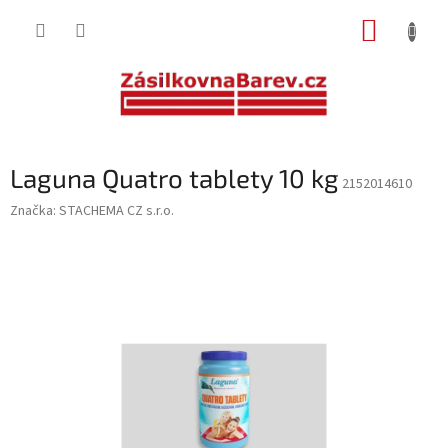
Přejít
NÁKUP
na
obsah
KOŠÍK
Laguna Quatro tablety 10 kg
2152014610
Značka:
STACHEMA CZ s.r.o.