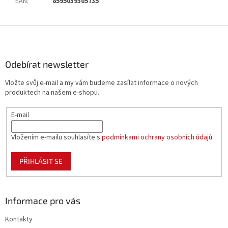
EAN
:
8595039305735
Z
á
p
a
Odebírat newsletter
t
Vložte svůj e-mail a my vám budeme zasílat informace o nových
í
produktech na našem e-shopu.
E-mail
Vložením e-mailu souhlasíte s
podmínkami ochrany osobních údajů
PŘIHLÁSIT SE
Informace pro vás
Kontakty