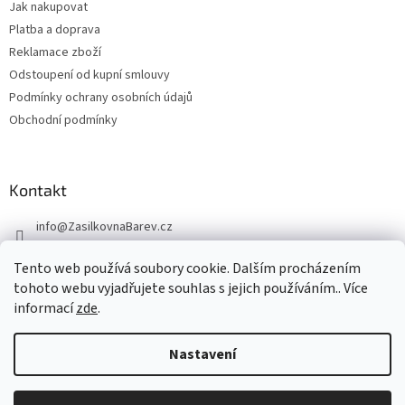
Jak nakupovat
Platba a doprava
Reklamace zboží
Odstoupení od kupní smlouvy
Podmínky ochrany osobních údajů
Obchodní podmínky
Kontakt
info
@
ZasilkovnaBarev.cz
705 633 776
Tento web používá soubory cookie. Dalším procházením
tohoto webu vyjadřujete souhlas s jejich používáním.. Více
informací
zde
.
Nastavení
Vytvořil Shoptet