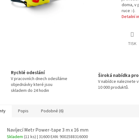
doma, v p
ruce :-).
Detailní 
TISK
Rychlé odeslání
Široká nabídka pr
V pracovních dnech odesíláme
V nabídce naleznete v
objednávky které jsou
10 000 produktů.
skladem do 24 hodin
nty
Popis
Podobné (6)
Navíjecí Metr Power-tape 3 m x 16 mm
Skladem
(11 ks)
| 31600
EAN:
9002588316000