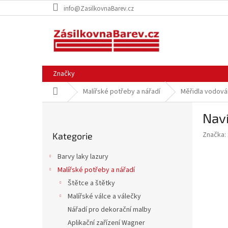
Přejít
info@ZasilkovnaBarev.cz
na
obsah
Značky
Domů
Malířské potřeby a nářadí
Měřidla vodová
P
Naví
o
Přeskočit
s
Značka:
Kategorie
kategorie
t
r
Barvy laky lazury
a
Malířské potřeby a nářadí
n
Štětce a štětky
n
í
Malířské válce a válečky
p
Nářadí pro dekorační malby
a
Aplikační zařízení Wagner