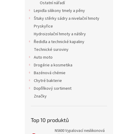
Ostatní nářadí
Lepidla silikony tmely a pěny
Štuky stěrky sádry a nivelační hmoty
Pryskyřice
Hydroizolační hmoty a nátěry
Ředidla a technické kapaliny
Technické suroviny
Auto moto
Drogérie a kosmetika
Bazénová chémie
Chytré bakterie
Dopľňkový sortiment
Značky
Top 10 produktů
NS600 Vypalovací nesilikonová