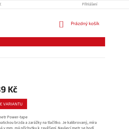
CE ZBOŽÍ
ODSTOUPENÍ OD KUPNÍ SMLOUVY
Přihlášení
PODMÍNKY OCHRANY O
NÁKUPNÍ
Prázdný košík
KOŠÍK
39 Kč
E VARIANTU
 metr Power-tape
tickou brzda a zarážky na tlačítko. Je kalibrovaný, míra
á v mm, má příchytku k zavěšení. Navíjecí metr se hodí