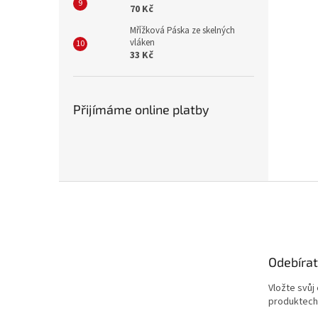
70 Kč
Mřížková Páska ze skelných
vláken
33 Kč
Přijímáme online platby
Z
á
p
a
t
Odebírat
í
Vložte svůj
produktech