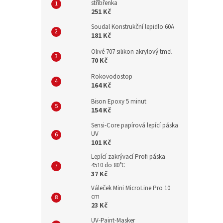
stříbřenka
251 Kč
Soudal Konstrukční lepidlo 60A
181 Kč
Olivé 707 silikon akrylový tmel
70 Kč
Rokovodostop
164 Kč
Bison Epoxy 5 minut
154 Kč
Sensi-Core papírová lepící páska
UV
101 Kč
Lepící zakrývací Profi páska
4510 do 80°C
37 Kč
Váleček Mini MicroLine Pro 10
cm
23 Kč
UV-Paint-Masker