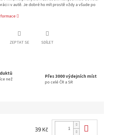
ráci i v autě. Je dobré ho mít prostě vždy a všude po
informace
ZEPTAT SE
SDÍLET
oduktů
Přes 3000 výdejních míst
íce než
po celé ČR a SR
Do košíku
39 Kč