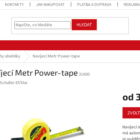
KONTAKTY
JAK NAKUPOVAT
PLATBA A DOPRAVA
REKLAMA
HLEDAT
hy uhelníky
Navíjecí Metr Power-tape
jecí Metr Power-tape
31600
Schuller Eh'klar
od
Měrná
ZVOLT
cena:
Navíjecí
má automa
je uváděn