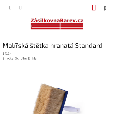
Přejít
NÁKUP
na
obsah
KOŠÍK
Malířská štětka hranatá Standard
14114
Značka:
Schuller Eh'klar