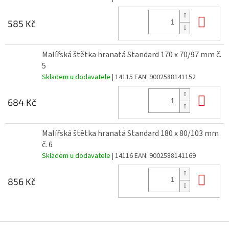
Do 
585 Kč
Malířská štětka hranatá Standard 170 x 70/97 mm č.
5
Skladem u dodavatele
| 14115
EAN:
9002588141152
Do 
684 Kč
Malířská štětka hranatá Standard 180 x 80/103 mm
č. 6
Skladem u dodavatele
| 14116
EAN:
9002588141169
Do 
856 Kč
Z