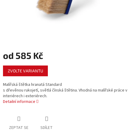
od
585 Kč
Měrná
ZVOLTE VARIANTU
cena:
Malířská štětka hranatá Standard
s dřevěnou rukojetí, světlá čínská štětina. Vhodná na malířské práce v
interiérech i exteriérech.
Detailní informace
ZEPTAT SE
SDÍLET