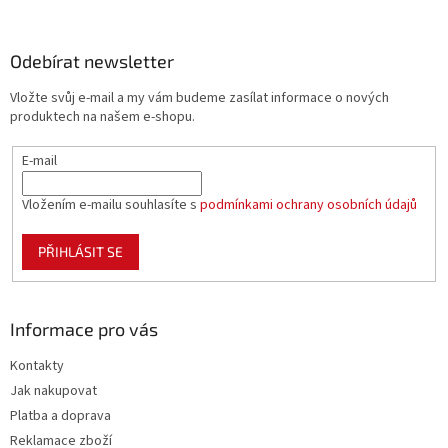
á
p
a
Odebírat newsletter
t
Vložte svůj e-mail a my vám budeme zasílat informace o nových
í
produktech na našem e-shopu.
E-mail
Vložením e-mailu souhlasíte s
podmínkami ochrany osobních údajů
PŘIHLÁSIT SE
Informace pro vás
Kontakty
Jak nakupovat
Platba a doprava
Reklamace zboží