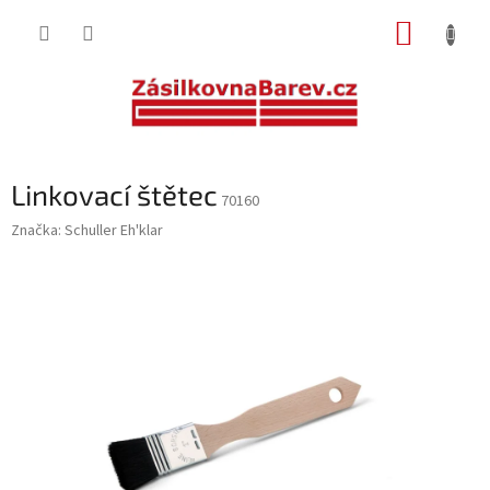
Přejít
NÁKUP
na
obsah
KOŠÍK
Linkovací štětec
70160
Značka:
Schuller Eh'klar