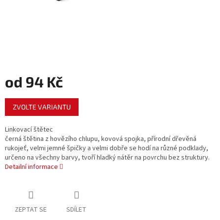
od
94 Kč
Měrná
ZVOLTE VARIANTU
cena:
Linkovací štětec
černá štětina z hovězího chlupu, kovová spojka, přírodní dřevěná
rukojeť, velmi jemné špičky a velmi dobře se hodí na různé podklady,
určeno na všechny barvy, tvoří hladký nátěr na povrchu bez struktury.
Detailní informace
ZEPTAT SE
SDÍLET