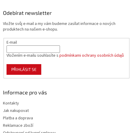
p
a
Odebírat newsletter
t
Vložte svůj e-mail a my vám budeme zasílat informace o nových
í
produktech na našem e-shopu.
E-mail
Vložením e-mailu souhlasíte s
podmínkami ochrany osobních údajů
PŘIHLÁSIT SE
Informace pro vás
Kontakty
Jak nakupovat
Platba a doprava
Reklamace zboží
Odstoupení od kupní smlouvy