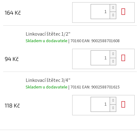
Do 
164 Kč
Linkovací štětec 1/2"
Skladem u dodavatele
| 70160
EAN:
9002588701608
Do 
94 Kč
Linkovací štětec 3/4"
Skladem u dodavatele
| 70161
EAN:
9002588701615
Do 
118 Kč
Z
á