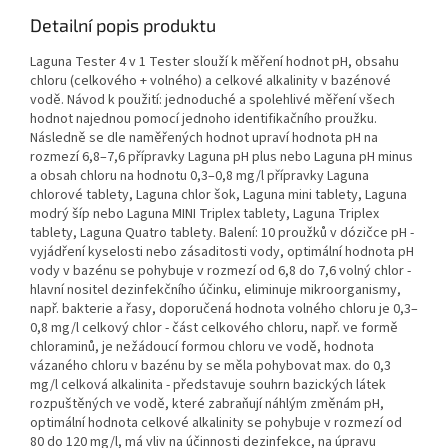
Detailní popis produktu
Laguna Tester 4 v 1 Tester slouží k měření hodnot pH, obsahu
chloru (celkového + volného) a celkové alkalinity v bazénové
vodě. Návod k použití: jednoduché a spolehlivé měření všech
hodnot najednou pomocí jednoho identifikačního proužku.
Následně se dle naměřených hodnot upraví hodnota pH na
rozmezí 6,8–7,6 přípravky Laguna pH plus nebo Laguna pH minus
a obsah chloru na hodnotu 0,3–0,8 mg/l přípravky Laguna
chlorové tablety, Laguna chlor šok, Laguna mini tablety, Laguna
modrý šíp nebo Laguna MINI Triplex tablety, Laguna Triplex
tablety, Laguna Quatro tablety. Balení: 10 proužků v dózičce pH -
vyjádření kyselosti nebo zásaditosti vody, optimální hodnota pH
vody v bazénu se pohybuje v rozmezí od 6,8 do 7,6 volný chlor -
hlavní nositel dezinfekčního účinku, eliminuje mikroorganismy,
např. bakterie a řasy, doporučená hodnota volného chloru je 0,3–
0,8 mg/l celkový chlor - část celkového chloru, např. ve formě
chloraminů, je nežádoucí formou chloru ve vodě, hodnota
vázaného chloru v bazénu by se měla pohybovat max. do 0,3
mg/l celková alkalinita - představuje souhrn bazických látek
rozpuštěných ve vodě, které zabraňují náhlým změnám pH,
optimální hodnota celkové alkalinity se pohybuje v rozmezí od
80 do 120 mg/l, má vliv na účinnosti dezinfekce, na úpravu