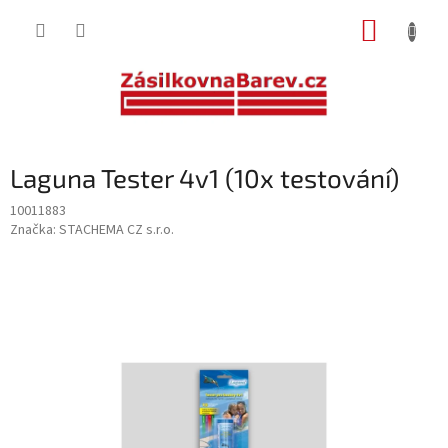
Přejít
NÁKUP
na
obsah
KOŠÍK
Laguna Tester 4v1 (10x testování)
10011883
Značka:
STACHEMA CZ s.r.o.