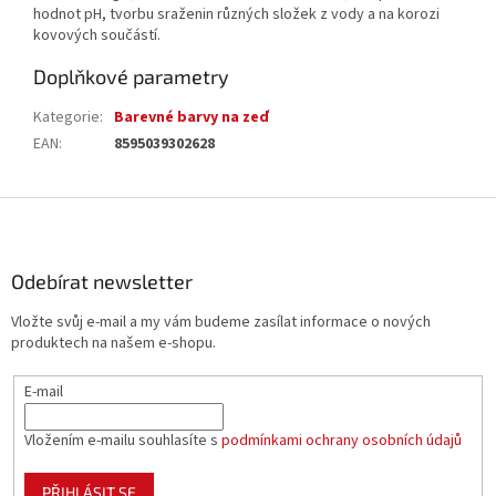
hodnot pH, tvorbu sraženin různých složek z vody a na korozi
kovových součástí.
Doplňkové parametry
Kategorie
:
Barevné barvy na zeď
EAN
:
8595039302628
Z
á
p
a
Odebírat newsletter
t
Vložte svůj e-mail a my vám budeme zasílat informace o nových
í
produktech na našem e-shopu.
E-mail
Vložením e-mailu souhlasíte s
podmínkami ochrany osobních údajů
PŘIHLÁSIT SE