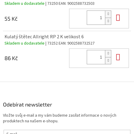
Skladem u dodavatele
| 73250
EAN:
9002588732503
Do 
55 Kč
Kulatý štětec Allright RP 2 K velikost 6
Skladem u dodavatele
| 73252
EAN:
9002588732527
Do 
86 Kč
Z
á
p
a
Odebírat newsletter
t
Vložte svůj e-mail a my vám budeme zasílat informace o nových
í
produktech na našem e-shopu.