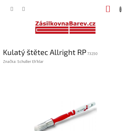
Přejít
NÁKUP
na
obsah
KOŠÍK
Kulatý štětec Allright RP
73250
Značka:
Schuller Eh'klar