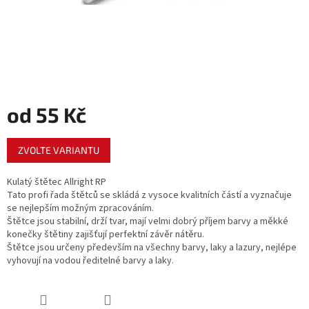
od
55 Kč
Měrná
ZVOLTE VARIANTU
cena:
Kulatý štětec Allright RP
Tato profi řada štětců se skládá z vysoce kvalitních částí a vyznačuje
se nejlepším možným zpracováním.
Štětce jsou stabilní, drží tvar, mají velmi dobrý příjem barvy a měkké
konečky štětiny zajišťují perfektní závěr nátěru.
Štětce jsou určeny především na všechny barvy, laky a lazury, nejlépe
vyhovují na vodou ředitelné barvy a laky.