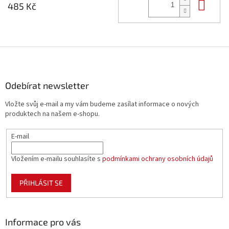
Do 
485 Kč
Z
á
p
a
Odebírat newsletter
t
Vložte svůj e-mail a my vám budeme zasílat informace o nových
í
produktech na našem e-shopu.
E-mail
Vložením e-mailu souhlasíte s
podmínkami ochrany osobních údajů
PŘIHLÁSIT SE
Informace pro vás