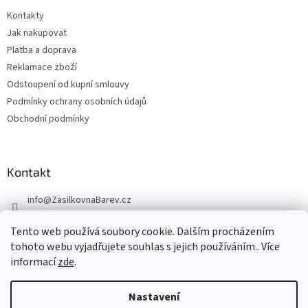
Kontakty
Jak nakupovat
Platba a doprava
Reklamace zboží
Odstoupení od kupní smlouvy
Podmínky ochrany osobních údajů
Obchodní podmínky
Kontakt
info
@
ZasilkovnaBarev.cz
705 633 776
Tento web používá soubory cookie. Dalším procházením
tohoto webu vyjadřujete souhlas s jejich používáním.. Více
informací
zde
.
Nastavení
Vytvořil Shoptet