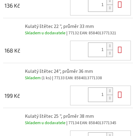
Do 
136 Kč
Kulatý štětec 22 ", průměr 33 mm
Skladem u dodavatele
| 77132
EAN:
8584013771321
Do 
168 Kč
Kulatý štětec 24", průměr 36 mm
Skladem
(1 ks)
| 77133
EAN:
8584013771338
Do 
199 Kč
Kulatý štětec 25 ", průměr 38 mm
Skladem u dodavatele
| 77134
EAN:
8584013771345