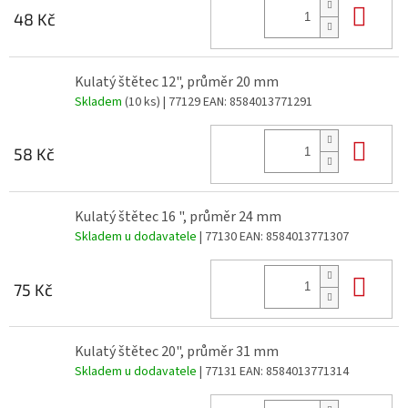
Do 
48 Kč
Kulatý štětec 12", průměr 20 mm
Skladem
(10 ks)
| 77129
EAN:
8584013771291
Do 
58 Kč
Kulatý štětec 16 ", průměr 24 mm
Skladem u dodavatele
| 77130
EAN:
8584013771307
Do 
75 Kč
Kulatý štětec 20", průměr 31 mm
Skladem u dodavatele
| 77131
EAN:
8584013771314