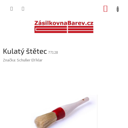
Přejít
NÁKUP
na
obsah
KOŠÍK
Kulatý štětec
77128
Značka:
Schuller Eh'klar