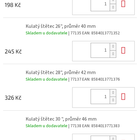
Do 
198 Kč
Kulatý štětec 26", průměr 40 mm
Skladem u dodavatele
| 77135
EAN:
8584013771352
Do 
245 Kč
Kulatý štětec 28", průměr 42 mm
Skladem u dodavatele
| 77137
EAN:
8584013771376
Do 
326 Kč
Kulatý štětec 30 ", průměr 46 mm
Skladem u dodavatele
| 77138
EAN:
8584013771383