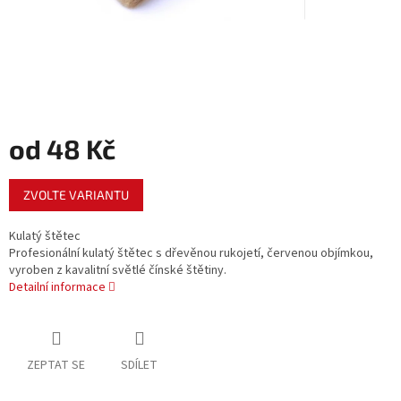
od
48 Kč
Měrná
ZVOLTE VARIANTU
cena:
Kulatý štětec
Profesionální kulatý štětec s dřevěnou rukojetí, červenou objímkou,
vyroben z kavalitní světlé čínské štětiny.
Detailní informace
ZEPTAT SE
SDÍLET