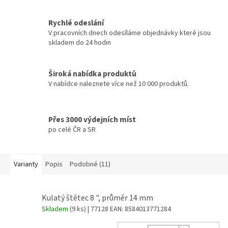
Rychlé odeslání
V pracovních dnech odesíláme objednávky které jsou
skladem do 24 hodin
Široká nabídka produktů
V nabídce naleznete více než 10 000 produktů.
Přes 3000 výdejních míst
po celé ČR a SR
Varianty
Popis
Podobné (11)
Kulatý štětec 8 ", průměr 14 mm
Skladem
(9 ks)
| 77128
EAN:
8584013771284