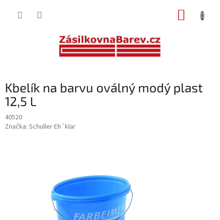
Přejít
NÁKUP
na
obsah
KOŠÍK
Kbelík na barvu oválný modý plast
12,5 L
40520
Značka:
Schuller Eh´klar