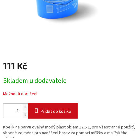
111 Kč
Měrná
Skladem u dodavatele
cena:
Možnosti doručení
Přidat do košíku
Kbelík na barvu oválný modý plast objem 12,5 L, pro všestranné použití,
vhodné zejména pro nanášení barev za pomocí mřížky a malířského