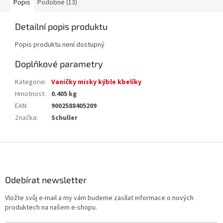
Popis
Podobné (13)
Detailní popis produktu
Popis produktu není dostupný
Doplňkové parametry
Kategorie
:
Vaničky misky kýble kbelíky
Hmotnost
:
0.405 kg
EAN
:
9002588405209
Značka
:
Schuller
Z
á
p
a
Odebírat newsletter
t
Vložte svůj e-mail a my vám budeme zasílat informace o nových
í
produktech na našem e-shopu.